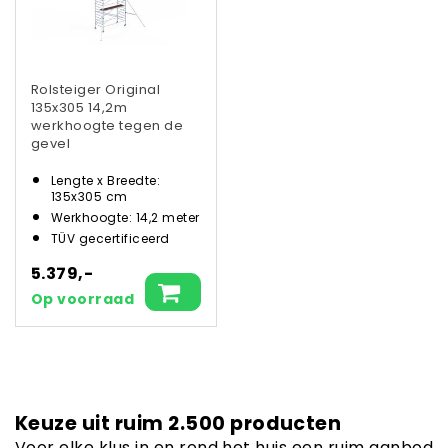
Rolsteiger Original
135x305 14,2m
werkhoogte tegen de
gevel
Lengte x Breedte:
135x305 cm
Werkhoogte: 14,2 meter
TÜV gecertificeerd
5.379,-
Op voorraad
Keuze uit ruim 2.500 producten
Voor elke klus in en rond het huis een ruim aanbod