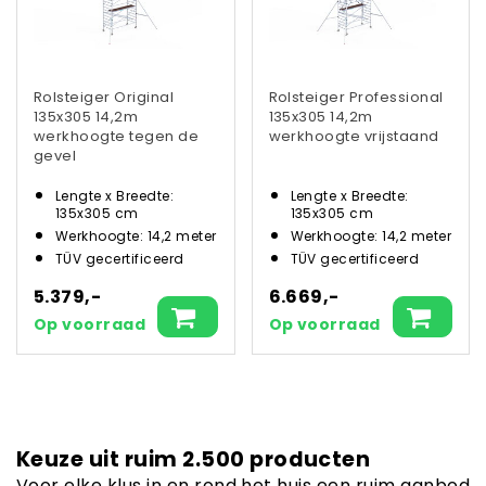
Rolsteiger Original
Rolsteiger Professional
135x305 14,2m
135x305 14,2m
werkhoogte tegen de
werkhoogte vrijstaand
gevel
Lengte x Breedte:
Lengte x Breedte:
135x305 cm
135x305 cm
Werkhoogte: 14,2 meter
Werkhoogte: 14,2 meter
TÜV gecertificeerd
TÜV gecertificeerd
5.379,-
6.669,-
Op voorraad
Op voorraad
Keuze uit ruim 2.500 producten
Voor elke klus in en rond het huis een ruim aanbod