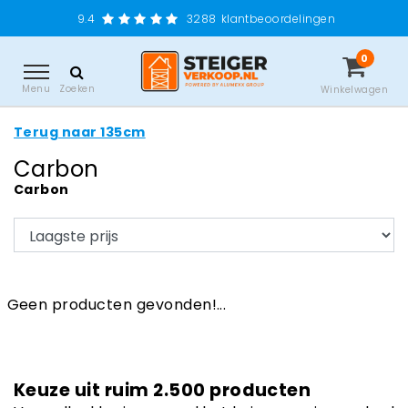
9.4
3288
klantbeoordelingen
0
Menu
Zoeken
Winkelwagen
Terug naar 135cm
Carbon
Carbon
Geen producten gevonden!...
Keuze uit ruim 2.500 producten