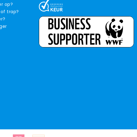
er op?
 of trap?
er?
iger