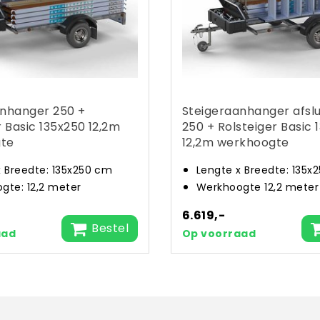
anhanger 250 +
Steigeraanhanger afslu
r Basic 135x250 12,2m
250 + Rolsteiger Basic 
te
12,2m werkhoogte
x Breedte: 135x250 cm
Lengte x Breedte: 135x
gte: 12,2 meter
Werkhoogte 12,2 meter
6.619,-
Bestel
aad
Op voorraad