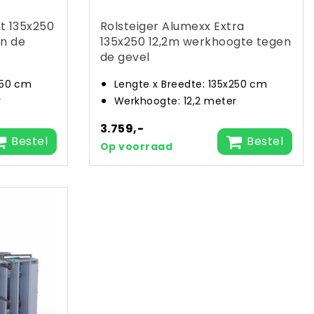
ht 135x250
Rolsteiger Alumexx Extra
n de
135x250 12,2m werkhoogte tegen
de gevel
250 cm
Lengte x Breedte: 135x250 cm
r
Werkhoogte: 12,2 meter
3.759,-
Bestel
Bestel
Op voorraad