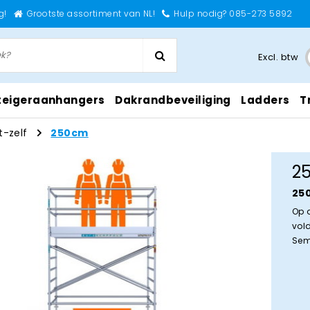
g!
Grootste assortiment van NL!
Hulp nodig? 085-273 5892
Excl. btw
teigeraanhangers
Dakrandbeveiliging
Ladders
T
-zelf
250cm
2
25
Op 
vol
Sem