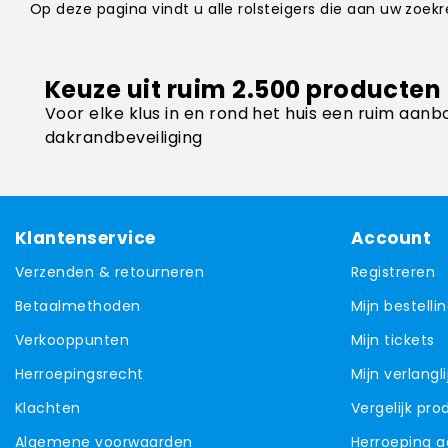
Op deze pagina vindt u alle rolsteigers die aan uw zoe
Keuze uit ruim 2.500 producten
Voor elke klus in en rond het huis een ruim aanb
dakrandbeveiliging
Klantenservice
Account
Verzenden & retourneren
Registreren
Betaalmethoden
Mijn bestelli
Verkooppunten
Mijn tickets
Herroepingsrecht
Mijn verlangli
Klachten
Vergelijk pr
Algemene voorwaarden
Herroeping 