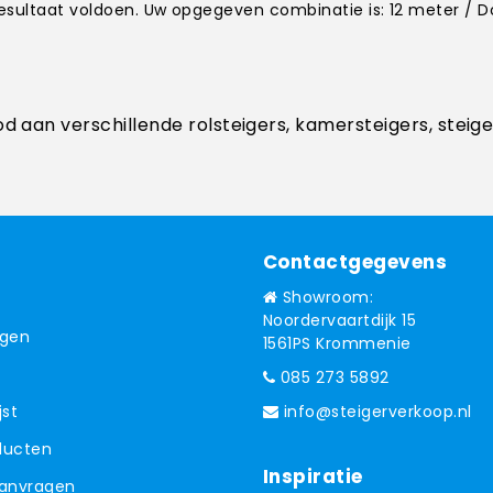
kresultaat voldoen. Uw opgegeven combinatie is: 12 meter / 
od aan verschillende rolsteigers, kamersteigers, steig
Contactgegevens
Showroom:
Noordervaartdijk 15
ngen
1561PS Krommenie
085 273 5892
jst
info@steigerverkoop.nl
oducten
Inspiratie
aanvragen