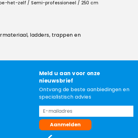
Doe-het-zelf / Semi-professioneel / 250 cm
ermateriaal, ladders, trappen en
Meld u aan voor onze
nieuwsbrief
Ontvang de beste aanbiedingen en
specialistisch advies
Aanmelden