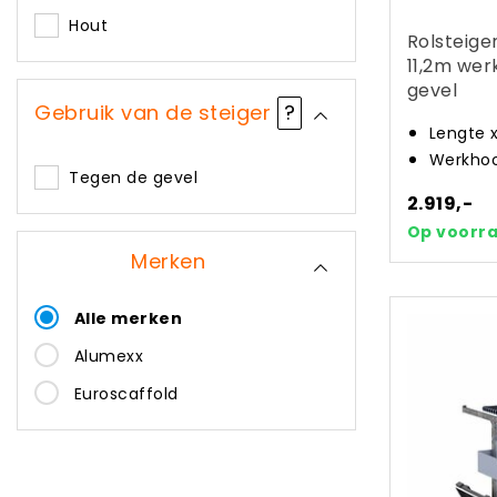
Hout
Rolsteige
11,2m wer
gevel
Gebruik van de steiger
?
Lengte 
Werkhoo
Tegen de gevel
2.919,-
Op voorr
Merken
Alle merken
Alumexx
Euroscaffold