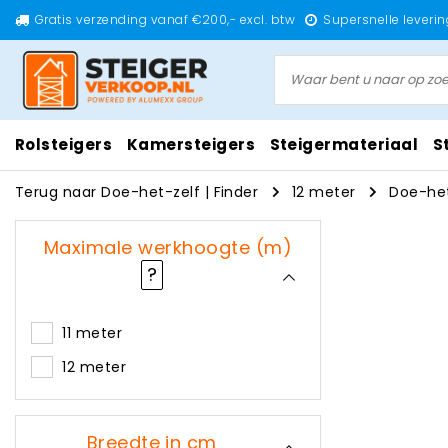
Gratis verzending vanaf €200,- excl. btw
Supersnelle leverin
Rolsteigers
Kamersteigers
Steigermateriaal
S
Terug naar Doe-het-zelf
|
Finder
12 meter
Doe-het
Maximale werkhoogte (m)
?
11 meter
12 meter
Breedte in cm