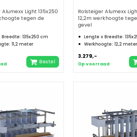
r Alumexx Light 135x250
Rolsteiger Alumexx Lig
khoogte tegen de
12,2m werkhoogte tege
gevel
x Breedte: 135x250 cm
Lengte x Breedte: 135x
gte: 11,2 meter
Werkhoogte: 12,2 mete
3.279,-
Bestel
aad
Op voorraad