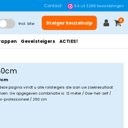
Contact
9.4
uit
3288
beoordelingen
0
Steiger keuzehulp
Incl. btw
rappen
Gevelsteigers
ACTIES!
50cm
0cm
deze pagina vindt u alle rolsteigers die aan uw zoekresultaat
doen. Uw opgegeven combinatie is: 12 meter / Doe-het-zelf /
i-professioneel / 250 cm