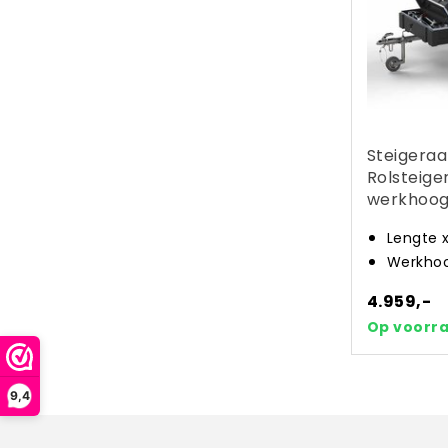
Steigera
Rolsteige
werkhoog
Lengte 
Werkhoo
4.959,-
Op voorr
9,4