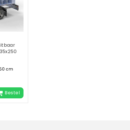
itbaar
135x250
250 cm
Bestel