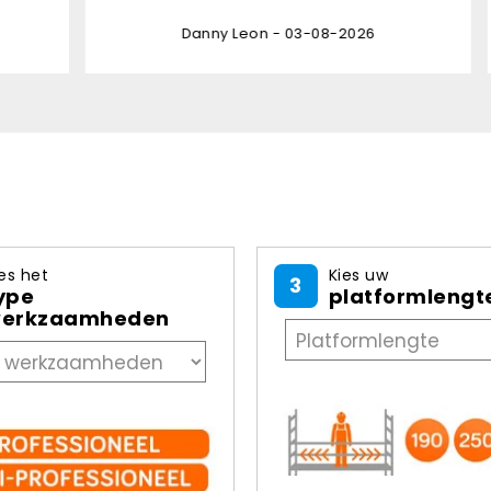
 03-08-2026
Hilda Kuijper - 03-08-202
es het
Kies uw
3
ype
platformlengt
erkzaamheden