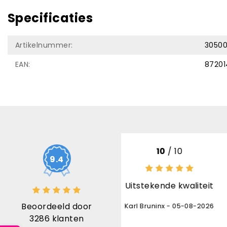
Specificaties
Artikelnummer:
3050
EAN:
8720
10
/ 10
8
/ 
9.4
itstekende kwaliteit
het product is top
opvolging lever
Beoordeeld door
rl Bruninx - 05-08-2026
daardoor stond d
3286
klanten
onverwacht 