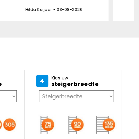
6
Kies uw
4
e
steigerbreedte