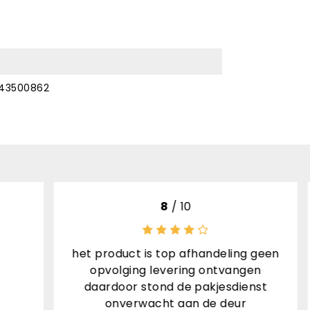
0
143500862
10
10
/ 10
 afhandeling geen
Ruime keuze, goede beschr
ing ontvangen
artikelen, snelle verzendi
e pakjesdienst
goede informatie, goed ve
aan de deur
kortom een 10!