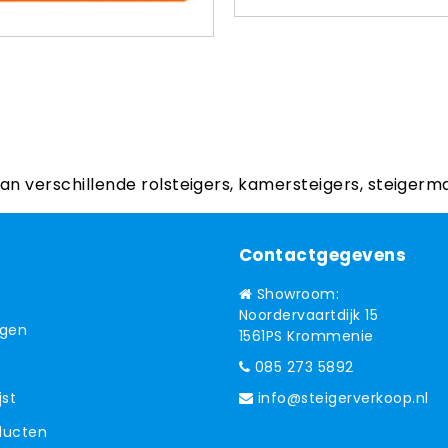
aan verschillende rolsteigers, kamersteigers, steigerm
Contactgegevens
Showroom:
Noordervaartdijk 15
ngen
1561PS Krommenie
085 273 5892
jst
info@steigerverkoop.nl
oducten