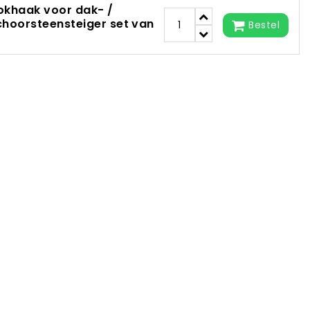
okhaak voor dak- /
choorsteensteiger set van
Bestel