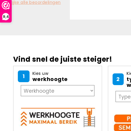
Bekijke alle beoordelingen
Danny Leon -
9,4
Vind snel de juiste steiger!
Kies uw
Ki
1
werkhoogte
2
t
w