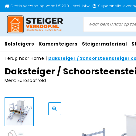
Gratis verzending vanaf €200,- excl. btw
Supersnelle leverin
Rolsteigers
Kamersteigers
Steigermateriaal
S
Terug naar Home
|
Daksteiger / Schoorsteensteiger c
Daksteiger / Schoorsteenste
Merk:
Euroscaffold