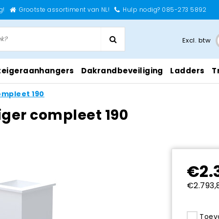
g!
Grootste assortiment van NL!
Hulp nodig? 085-273 5892
Excl. btw
teigeraanhangers
Dakrandbeveiliging
Ladders
T
ompleet 190
iger compleet 190
€2.
€2.793,8
Toevo