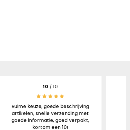
10
/ 10
ijving
Erg snel en correct
ng met
Jack Nuiten - 27-07-2026
rpakt,