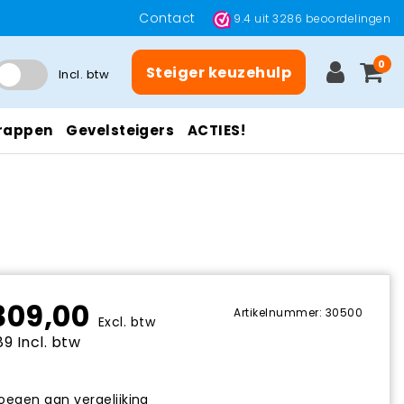
Contact
9.4
uit
3286
beoordelingen
0
Steiger keuzehulp
Incl. btw
rappen
Gevelsteigers
ACTIES!
309,00
Artikelnummer: 30500
Excl. btw
9 Incl. btw
egen aan vergelijking