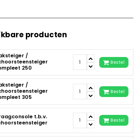
jkbare producten
aksteiger /
choorsteensteiger
Bestel
ompleet 250
aksteiger /
choorsteensteiger
Bestel
ompleet 305
raagconsole t.b.v.
Bestel
choorsteensteiger