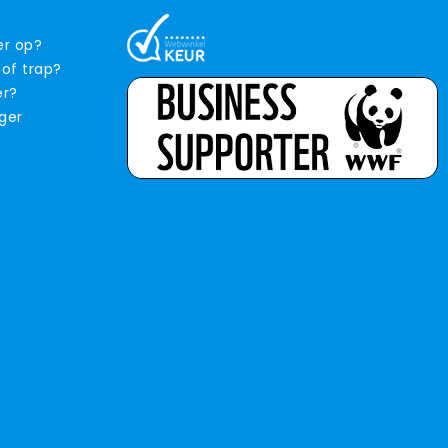
er op?
 of trap?
er?
iger