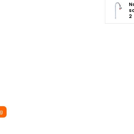
N
s
2
ng