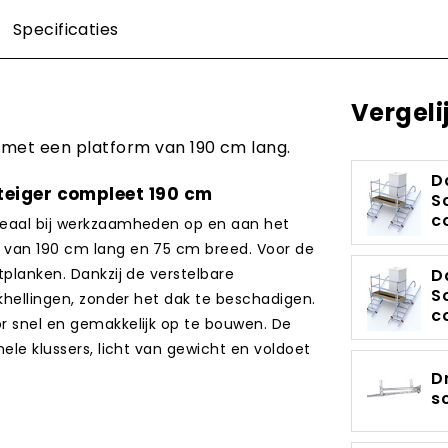
Specificaties
Vergeli
 met een platform van 190 cm lang.
D
teiger compleet 190 cm
S
c
ideaal bij werkzaamheden op en aan het
m van 190 cm lang en 75 cm breed. Voor de
tplanken. Dankzij de verstelbare
D
S
akhellingen, zonder het dak te beschadigen.
c
or snel en gemakkelijk op te bouwen. De
nele klussers, licht van gewicht en voldoet
D
s