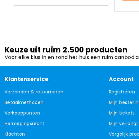
Keuze uit ruim 2.500 producten
Voor elke klus in en rond het huis een ruim aanbod 
Klantenservice
Account
Verzenden & retourneren
Registreren
Betaalmethoden
Mijn bestelli
Verkooppunten
Mijn tickets
Herroepingsrecht
Mijn verlangli
Klachten
Vergelijk pr