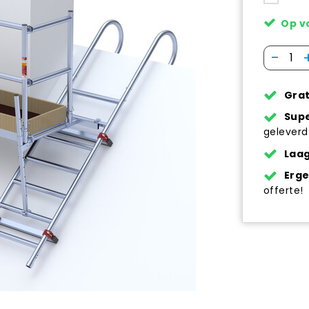
Op v
-
Grat
Supe
geleverd
Laag
Erg
offerte!