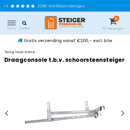
Gratis verzending 
3288
klantbeoordelingen
0
Menu
Zoeken
Winkelwagen
Gratis verzending vanaf €200,- excl. btw
Terug naar Home
Draagconsole t.b.v. schoorsteensteiger