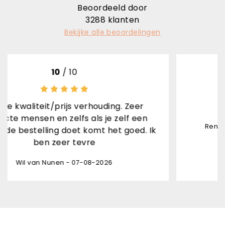
Beoordeeld door
3288
klanten
Bekijke alle beoordelingen
 10
10
/ 1
js verhouding. Zeer
Snel gele
elfs als je zelf een
Rene van den Brand Horn
oet komt het goed. Ik
r tevre
- 07-08-2026