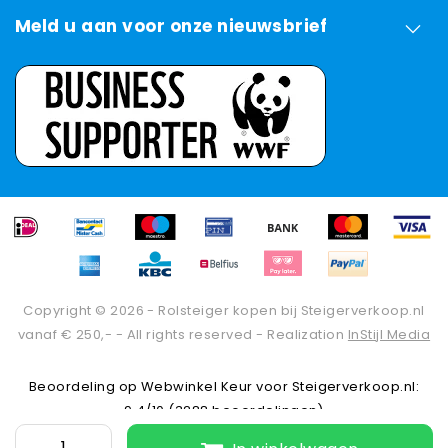
Meld u aan voor onze nieuwsbrief
Copyright © 2026 - Rolsteiger kopen bij Steigerverkoop.nl
vanaf € 250,- - All rights reserved - Realization
InStijl Media
Beoordeling op
Webwinkel Keur
voor Steigerverkoop.nl:
9.4/10 (3288 beoordelingen)