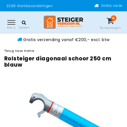
Gratis verzending vanaf €200,- e
ordelingen
0
Menu
Zoeken
Winkelwagen
Gratis verzending vanaf €200,- excl. btw
Terug naar Home
Rolsteiger diagonaal schoor 250 cm
blauw