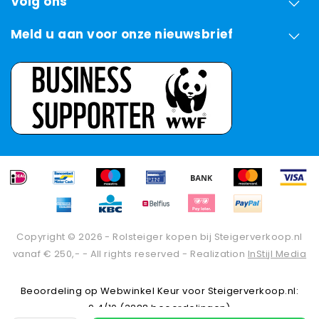
Volg ons
Meld u aan voor onze nieuwsbrief
Copyright © 2026 - Rolsteiger kopen bij Steigerverkoop.nl
vanaf € 250,- - All rights reserved - Realization
InStijl Media
Beoordeling op
Webwinkel Keur
voor Steigerverkoop.nl:
9.4/10 (3288 beoordelingen)