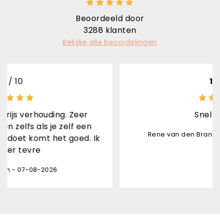
Beoordeeld door
3288
klanten
Bekijke alle beoordelingen
10
/ 10
ing. Zeer
Snel geleverd
 zelf een
Rene van den Brand Horninge - 07-0
et goed. Ik
6