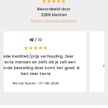
Beoordeeld door
3288
klanten
Bekijke alle beoordelingen
/ 10
10
/ 
ijs verhouding. Zeer
Snel gel
zelfs als je zelf een
Rene van den Brand Ho
doet komt het goed. Ik
er tevre
n - 07-08-2026