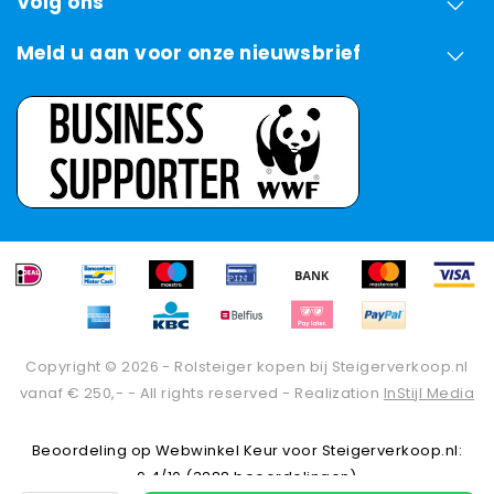
Volg ons
Meld u aan voor onze nieuwsbrief
Copyright © 2026 - Rolsteiger kopen bij Steigerverkoop.nl
vanaf € 250,- - All rights reserved - Realization
InStijl Media
Beoordeling op
Webwinkel Keur
voor Steigerverkoop.nl:
9.4/10 (3288 beoordelingen)