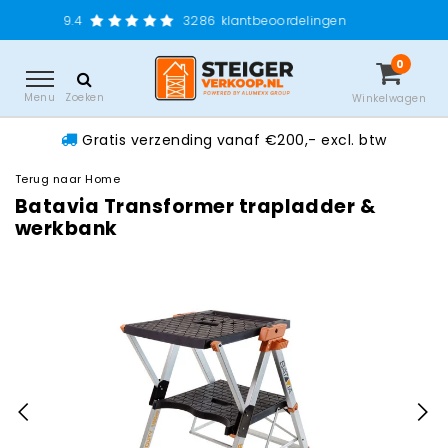
Gratis 
3286
klantbeoordelingen
0
Menu
Zoeken
Winkelwagen
Gratis verzending vanaf €200,- excl. btw
Terug naar Home
Batavia Transformer trapladder &
werkbank