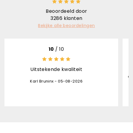
Beoordeeld door
3286
klanten
Bekijke alle beoordelingen
10
/ 10
tstekende kwaliteit
het product
opvolging leveri
l Bruninx - 05-08-2026
de pakjesdien
Danny