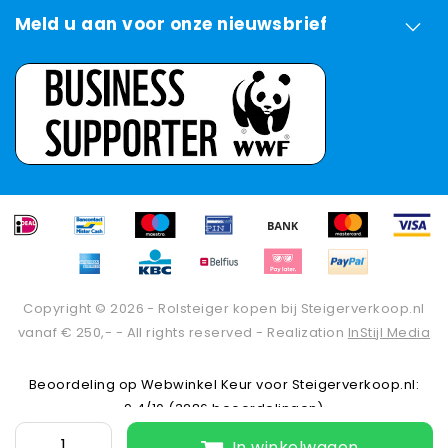
Meld u aan voor onze nieuwsbrief
Copyright © 2026 - Rolsteiger kopen bij Steigerverkoop.nl
vanaf € 250,- - All rights reserved - Realization
InStijl Media
Beoordeling op
Webwinkel Keur
voor Steigerverkoop.nl:
9.4/10 (3286 beoordelingen)
In winkelwagen