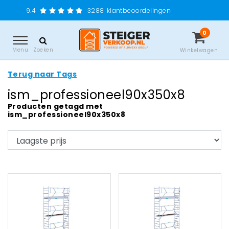
.4
3288
klantbeoordelingen
0
Menu
Zoeken
Winkelwagen
Terug naar Tags
ism_professioneel90x350x8
Producten getagd met
ism_professioneel90x350x8