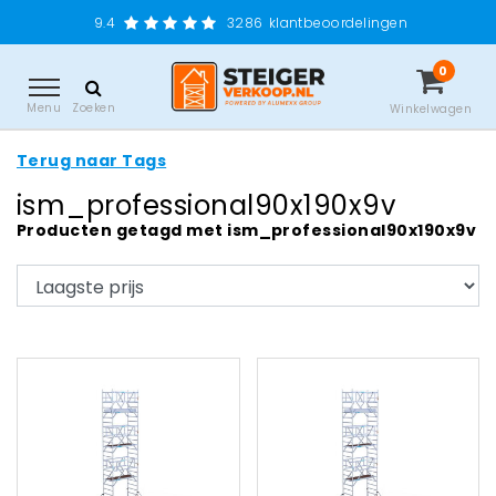
9.4
3286
klantbeoordelingen
0
Menu
Zoeken
Winkelwagen
Terug naar Tags
ism_professional90x190x9v
Producten getagd met ism_professional90x190x9v