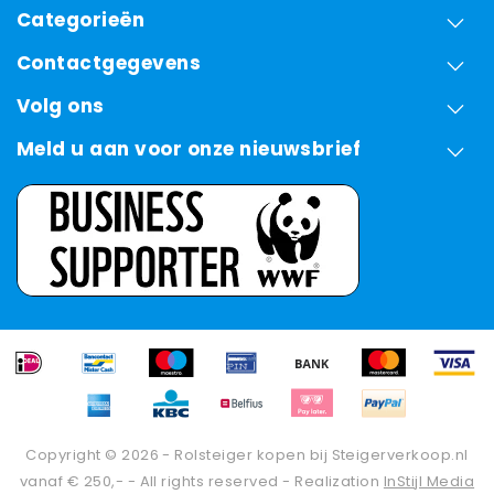
Categorieën
Contactgegevens
Volg ons
Meld u aan voor onze nieuwsbrief
Copyright © 2026 - Rolsteiger kopen bij Steigerverkoop.nl
vanaf € 250,- - All rights reserved - Realization
InStijl Media