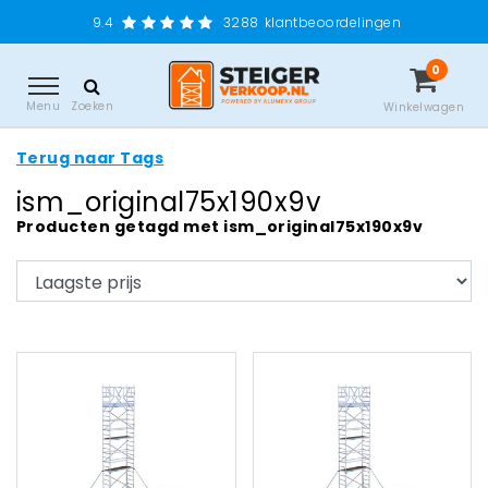
9.4
3288
klantbeoordelingen
0
Menu
Zoeken
Winkelwagen
Terug naar Tags
ism_original75x190x9v
Producten getagd met ism_original75x190x9v