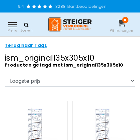
9.4
3288
klantbeoordelingen
0
Menu
Zoeken
Winkelwagen
Terug naar Tags
ism_original135x305x10
Producten getagd met ism_original135x305x10