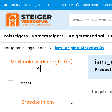
Gratis verzending vanaf €200,- excl. btw
Supersnelle leverin
Rolsteigers
Kamersteigers
Steigermateriaal
S
Terug naar Tags
|
Tags
ism_original135x250x13v
ism_o
Maximale werkhoogte (m)
?
Product
13 meter
Breedte in cm