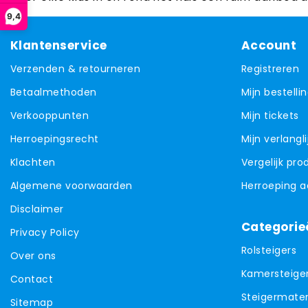
9,4
Klantenservice
Account
Verzenden & retourneren
Registreren
Betaalmethoden
Mijn bestelli
Verkooppunten
Mijn tickets
Herroepingsrecht
Mijn verlangli
Klachten
Vergelijk pr
Algemene voorwaarden
Herroeping 
Disclaimer
Categorie
Privacy Policy
Rolsteigers
Over ons
Kamersteige
Contact
Steigermater
Sitemap