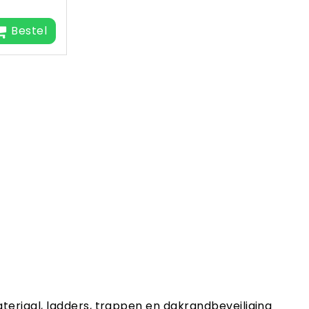
Bestel
ateriaal, ladders, trappen en dakrandbeveiliging