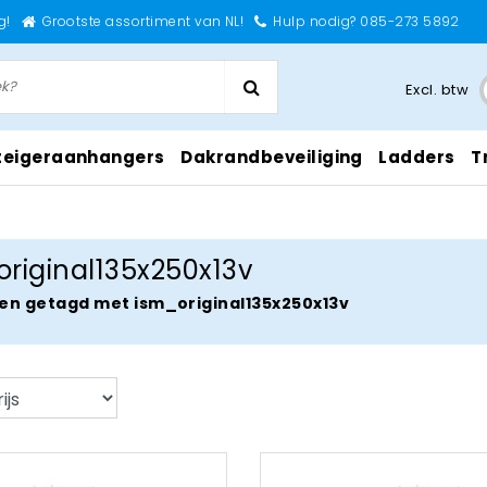
g!
Grootste assortiment van NL!
Hulp nodig? 085-273 5892
Excl. btw
teigeraanhangers
Dakrandbeveiliging
Ladders
T
riginal135x250x13v
en getagd met ism_original135x250x13v