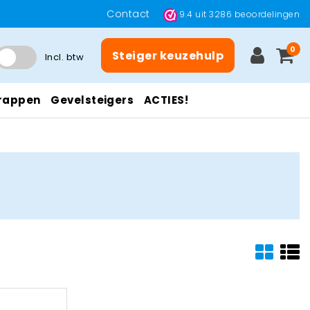
Contact
9.4
uit
3286
beoordelingen
0
Steiger keuzehulp
Incl. btw
rappen
Gevelsteigers
ACTIES!