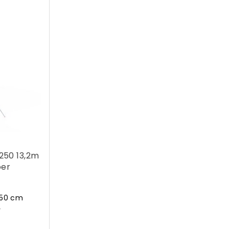
x250 13,2m
oer
250 cm
r