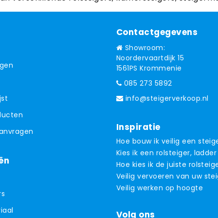
Contactgegevens
Showroom:
Noordervaartdijk 15
ngen
1561PS Krommenie
085 273 5892
jst
info@steigerverkoop.nl
oducten
Inspiratie
aanvragen
Hoe bouw ik veilig een steig
Kies ik een rolsteiger, ladder
ën
Hoe kies ik de juiste rolsteig
Veilig vervoeren van uw ste
Veilig werken op hoogte
rs
iaal
Volg ons