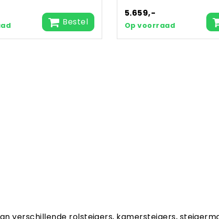
5.659,-
Bestel
aad
Op voorraad
aan verschillende rolsteigers, kamersteigers, steigerm