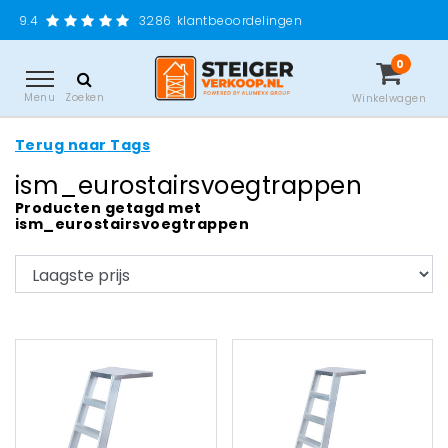
Gratis ver
3286
klantbeoordelingen
0
Menu
Zoeken
Winkelwagen
Terug naar Tags
ism_eurostairsvoegtrappen
Producten getagd met
ism_eurostairsvoegtrappen