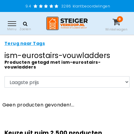
9.4
3286
klantbeoordelingen
0
Menu
Zoeken
Winkelwagen
Terug naar Tags
ism-eurostairs-vouwladders
Producten getagd met ism-eurostairs-
vouwladders
Geen producten gevonden!...
Keuze uit ruim 2.500 producten