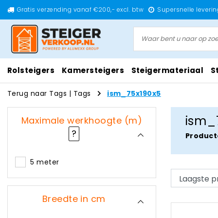
Gratis verzending vanaf €200,- excl. btw
Supersnelle leverin
Rolsteigers
Kamersteigers
Steigermateriaal
S
Terug naar Tags
|
Tags
ism_75x190x5
ism_
Maximale werkhoogte (m)
?
Product
5 meter
Breedte in cm