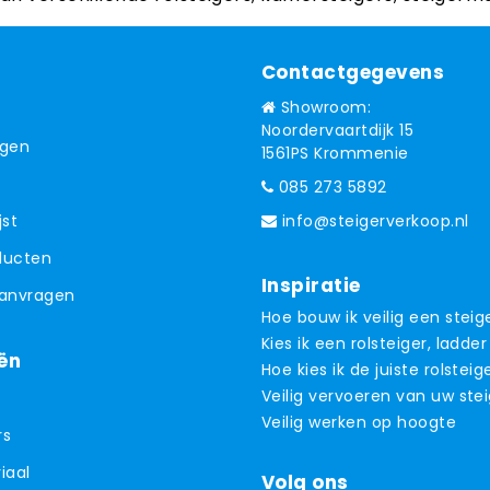
Contactgegevens
Showroom:
Noordervaartdijk 15
ngen
1561PS Krommenie
085 273 5892
jst
info@steigerverkoop.nl
oducten
Inspiratie
aanvragen
Hoe bouw ik veilig een steig
Kies ik een rolsteiger, ladder
ën
Hoe kies ik de juiste rolsteig
Veilig vervoeren van uw ste
Veilig werken op hoogte
rs
iaal
Volg ons