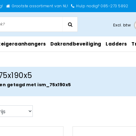
g!
Grootste assortiment van NL!
Hulp nodig? 085-273 5892
Excl. btw
teigeraanhangers
Dakrandbeveiliging
Ladders
T
75x190x5
en getagd met ism_75x190x5