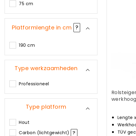
75 cm
Platformlengte in cm
?
190 cm
Type werkzaamheden
Professioneel
Rolsteige
werkhoog
Type platform
Lengte 
Hout
Werkhoo
TÜV gec
?
Carbon (lichtgewicht)