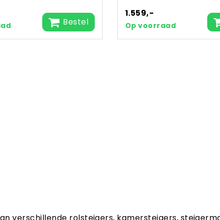
1.559,-
Bestel
aad
Op voorraad
aan verschillende rolsteigers, kamersteigers, steigerm