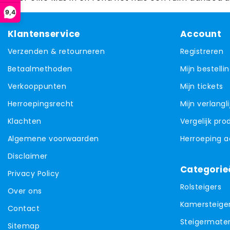
9,4
Klantenservice
Account
Verzenden & retourneren
Registreren
Betaalmethoden
Mijn bestelli
Verkooppunten
Mijn tickets
Herroepingsrecht
Mijn verlangli
Klachten
Vergelijk pr
Algemene voorwaarden
Herroeping 
Disclaimer
Categorie
Privacy Policy
Rolsteigers
Over ons
Kamersteige
Contact
Steigermater
Sitemap