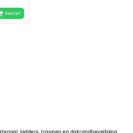
Bestel
ateriaal, ladders, trappen en dakrandbeveiliging