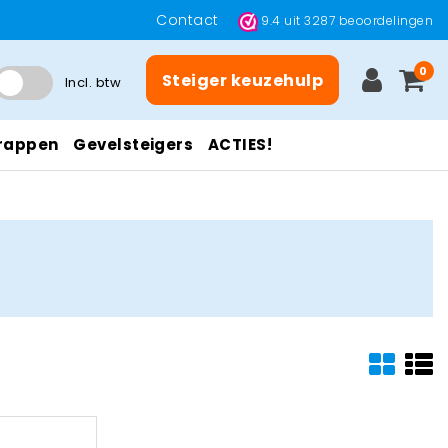
Contact
9.4
uit
3287
beoordelingen
0
Steiger keuzehulp
Incl. btw
rappen
Gevelsteigers
ACTIES!