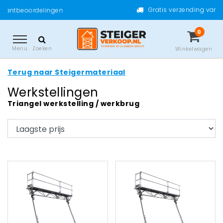
Gratis verzending vanaf €200,- excl. btw
0
Menu
Zoeken
Winkelwagen
Terug naar Steigermateriaal
Werkstellingen
Triangel werkstelling / werkbrug