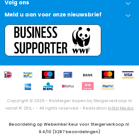
Volg ons
Meld u aan voor onze nieuwsbrief
Copyright © 2026 - Rolsteiger kopen bij Steigerverkoop.nl
vanaf € 250,- - All rights reserved - Realization
InStijl Media
Beoordeling op
Webwinkel Keur
voor Steigerverkoop.nl:
9.4/10 (3287 beoordelingen)