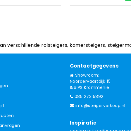
aan verschillende rolsteigers, kamersteigers, steigerm
Contactgegevens
Showroom:
Noordervaartdijk 15
ngen
1561PS Krommenie
085 273 5892
jst
info@steigerverkoop.nl
oducten
Inspiratie
aanvragen