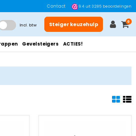
Contact
9.4
uit
3285
beoordelingen
0
Steiger keuzehulp
Incl. btw
rappen
Gevelsteigers
ACTIES!