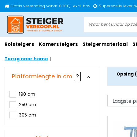
Gratis verzending vanaf €200,- excl. btw
Supersnelle leverin
Rolsteigers
Kamersteigers
Steigermateriaal
S
Terug naar home
|
Opslag (
Platformlengte in cm
?
190 cm
250 cm
305 cm