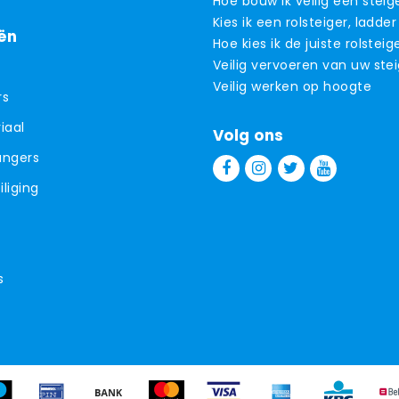
Hoe bouw ik veilig een steig
Kies ik een rolsteiger, ladder
ën
Hoe kies ik de juiste rolsteig
Veilig vervoeren van uw ste
Veilig werken op hoogte
rs
iaal
Volg ons
angers
liging
s