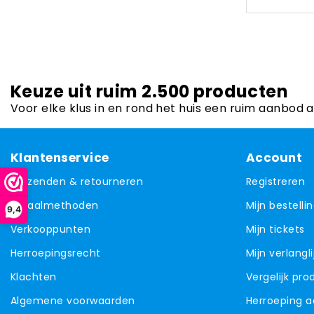
Keuze uit ruim 2.500 producten
Voor elke klus in en rond het huis een ruim aanbod 
Klantenservice
Account
Verzenden & retourneren
Registreren
Betaalmethoden
Mijn bestelli
9,4
Verkooppunten
Mijn tickets
Herroepingsrecht
Mijn verlangli
Klachten
Vergelijk pr
Algemene voorwaarden
Herroeping 