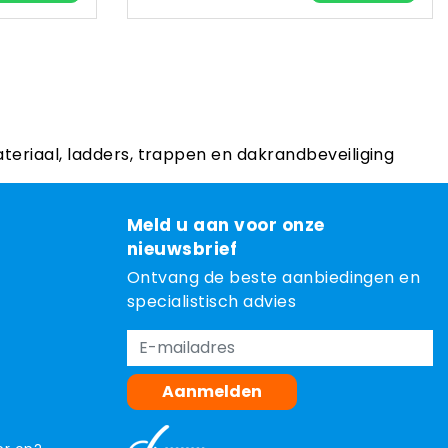
ateriaal, ladders, trappen en dakrandbeveiliging
Meld u aan voor onze
nieuwsbrief
Ontvang de beste aanbiedingen en
specialistisch advies
Aanmelden