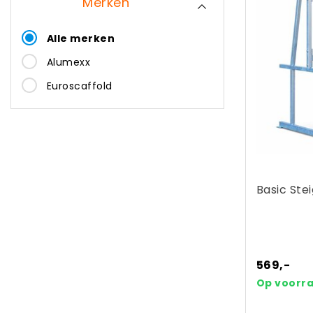
Merken
Alle merken
Alumexx
Euroscaffold
Basic Ste
569,-
Op voorr