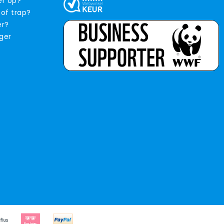
er op?
 of trap?
er?
iger