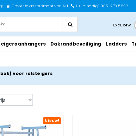
g!
Grootste assortiment van NL!
Hulp nodig? 085-273 5892
Excl. btw
teigeraanhangers
Dakrandbeveiliging
Ladders
T
bok) voor rolsteigers
Nieuw!