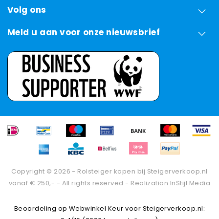
Volg ons
Meld u aan voor onze nieuwsbrief
Copyright © 2026 - Rolsteiger kopen bij Steigerverkoop.nl
vanaf € 250,- - All rights reserved - Realization
InStijl Media
Beoordeling op
Webwinkel Keur
voor Steigerverkoop.nl: