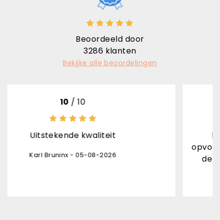
Beoordeeld door
3286
klanten
Bekijke alle beoordelingen
0
/ 10
8
/
de kwaliteit
het product is top
opvolging levering ont
nx - 05-08-2026
de pakjesdienst onv
Danny Leon -