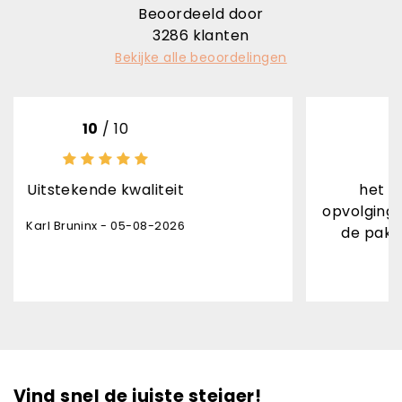
Beoordeeld door
3286
klanten
Bekijke alle beoordelingen
 10
8
/ 10
 kwaliteit
het product is top a
opvolging levering ontva
- 05-08-2026
de pakjesdienst onver
Danny Leon - 0
Vind snel de juiste steiger!