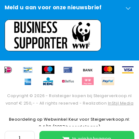
Meld u aan voor onze nieuwsbrief
Copyright © 2026 - Rolsteiger kopen bij Steigerverkoop.nl
vanaf € 250,- - All rights reserved - Realization
InStijl Media
Beoordeling op
Webwinkel Keur
voor Steigerverkoop.nl:
9.4/10 (3287 beoordelingen)
In winkelwagen