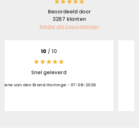
Beoordeeld door
3287
klanten
Bekijke alle beoordelingen
10
/ 10
10
 geleverd
Uitsteken
d Horninge - 07-08-2026
Karl Brunin