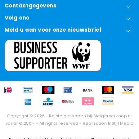
Contactgegevens
Volg ons
Meld u aan voor onze nieuwsbrief
Copyright © 2026 - Rolsteiger kopen bij Steigerverkoop.nl
vanaf € 250,- - All rights reserved - Realization
InStijl Media