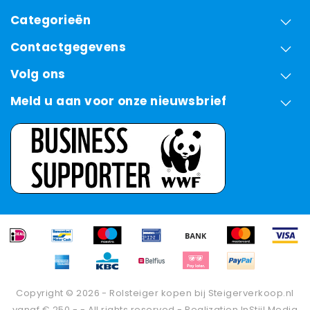
Categorieën
Contactgegevens
Volg ons
Meld u aan voor onze nieuwsbrief
Copyright © 2026 - Rolsteiger kopen bij Steigerverkoop.nl
vanaf € 250,- - All rights reserved - Realization
InStijl Media