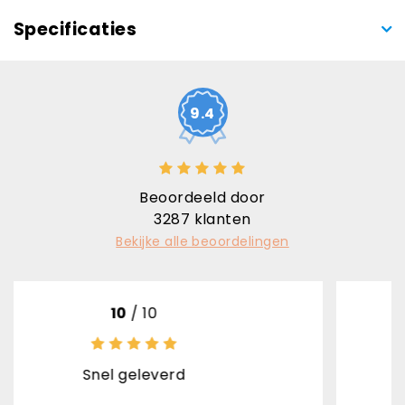
Specificaties
9.4
Beoordeeld door
3287
klanten
Bekijke alle beoordelingen
/ 10
10
/ 
eleverd
Uitstekende 