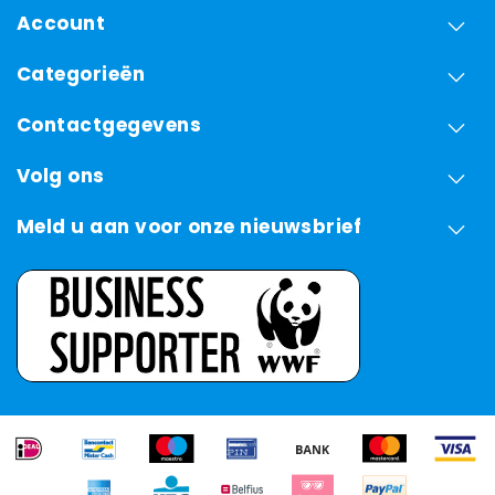
Account
Categorieën
Contactgegevens
Volg ons
Meld u aan voor onze nieuwsbrief