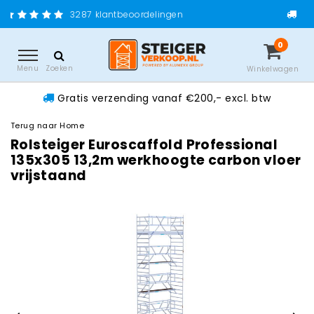
Gratis verzending vanaf 
lantbeoordelingen
0
Menu
Zoeken
Winkelwagen
Gratis verzending vanaf €200,- excl. btw
Terug naar Home
Rolsteiger Euroscaffold Professional
135x305 13,2m werkhoogte carbon vloer
vrijstaand