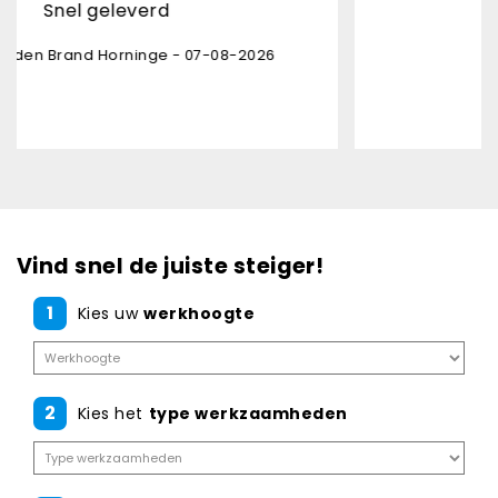
rd
Uitstekende kwali
ge - 07-08-2026
Karl Bruninx - 05-08
Vind snel de juiste steiger!
1
Kies uw
werkhoogte
2
Kies het
type werkzaamheden