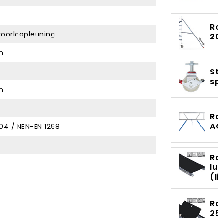
R
voorloopleuning
2
m
S
s
m
R
A
04 / NEN-EN 1298
R
l
(
R
2