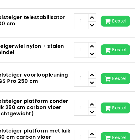
olsteiger telestabilisator
Bestel
00 cm
teigerwiel nylon + stalen
Bestel
pindel
olsteiger voorloopleuning
Bestel
GS Pro 250 cm
olsteiger platform zonder
uik 250 cm carbon vloer
Bestel
lichtgewicht)
olsteiger platform met luik
50 cm carbon vloer
Bestel