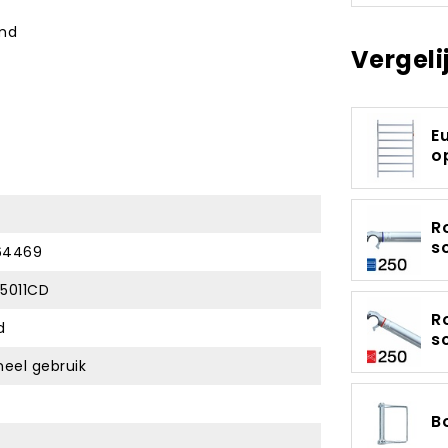
emd
Vergeli
E
o
R
s
64469
25011CD
R
d
s
neel gebruik
B