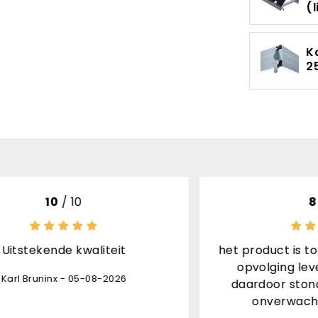
(
K
2
8
/ 10
aliteit
het product is top afhandeling
opvolging levering ontvang
-08-2026
daardoor stond de pakjesdie
onverwacht aan de deur