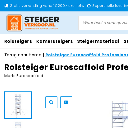
Gratis verzending vanaf €200,- excl. btw
Supersnelle leverin
Rolsteigers
Kamersteigers
Steigermateriaal
S
Terug naar Home
|
Rolsteiger Euroscaffold Profession
Rolsteiger Euroscaffold Prof
Merk:
Euroscaffold