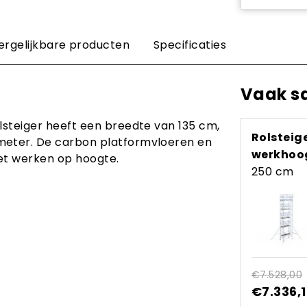
ergelijkbare producten
Specificaties
Vaak s
lsteiger heeft een breedte van 135 cm,
Rolsteig
 meter. De carbon platformvloeren en
werkhoog
het werken op hoogte.
250 cm
€7.528,00
€7.336,