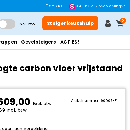
Contact
9.4
uit
3287
beoordelingen
0
Steiger keuzehulp
Incl. btw
rappen
Gevelsteigers
ACTIES!
ogte carbon vloer vrijstaand
609,00
Artikelnummer: 90007-F
Excl. btw
89 Incl. btw
egen aan vergelijking