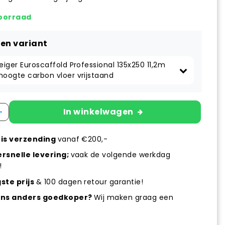
oorraad
een variant
eiger Euroscaffold Professional 135x250 11,2m 
hoogte carbon vloer vrijstaand
+
In winkelwagen
is verzending
vanaf €200,-
rsnelle levering;
vaak de volgende werkdag
!
ste prijs
& 100 dagen retour garantie!
ens anders goedkoper?
Wij maken graag een