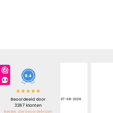
10
/ 10
10
/ 10
9.4
9,4
nel geleverd
Uitstekende kw
Beoordeeld door
Brand Horninge - 07-08-2026
Karl Bruninx - 05
3287
klanten
Bekijke alle beoordelingen