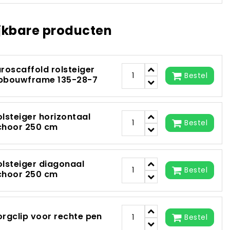
jkbare producten
uroscaffold rolsteiger
Bestel
pbouwframe 135-28-7
olsteiger horizontaal
Bestel
choor 250 cm
olsteiger diagonaal
Bestel
choor 250 cm
orgclip voor rechte pen
Bestel