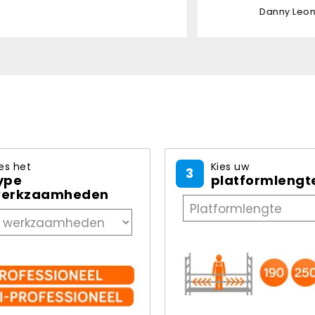
Danny Leon - 03-08-2026
es het
Kies uw
3
ype
platformlengt
erkzaamheden