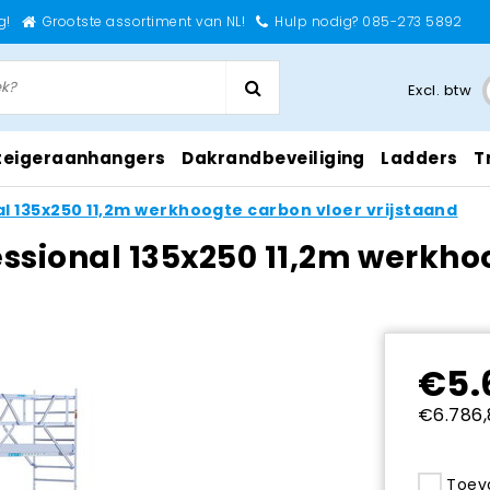
g!
Grootste assortiment van NL!
Hulp nodig? 085-273 5892
Excl. btw
teigeraanhangers
Dakrandbeveiliging
Ladders
T
al 135x250 11,2m werkhoogte carbon vloer vrijstaand
essional 135x250 11,2m werkho
€5.
€6.786,
Toevo