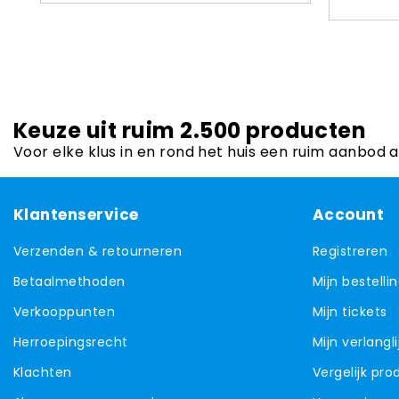
Keuze uit ruim 2.500 producten
Voor elke klus in en rond het huis een ruim aanbod 
Klantenservice
Account
Verzenden & retourneren
Registreren
Betaalmethoden
Mijn bestelli
Verkooppunten
Mijn tickets
Herroepingsrecht
Mijn verlangli
Klachten
Vergelijk pr