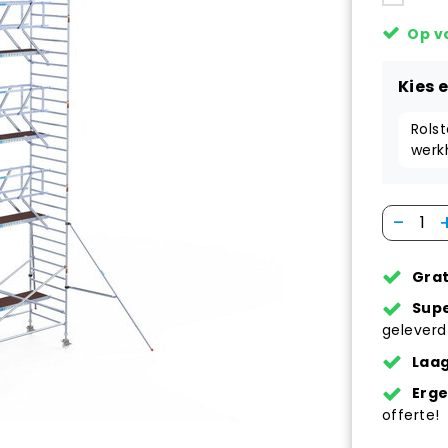
Op v
Kies 
Rolst
werk
-
Grat
Supe
geleverd
Laag
Erg
offerte!