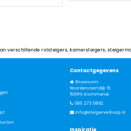
aan verschillende rolsteigers, kamersteigers, steigerm
Contactgegevens
Showroom:
Noordervaartdijk 15
ngen
1561PS Krommenie
085 273 5892
jst
info@steigerverkoop.nl
oducten
Inspiratie