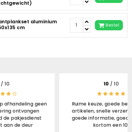
lichtgewicht)
antplankset aluminium
Bestel
50x135 cm
10
/ 10
 geen
Ruime keuze, goede beschrijving
en
artikelen, snelle verzending met
nst
goede informatie, goed verpakt,
kortom een 10!