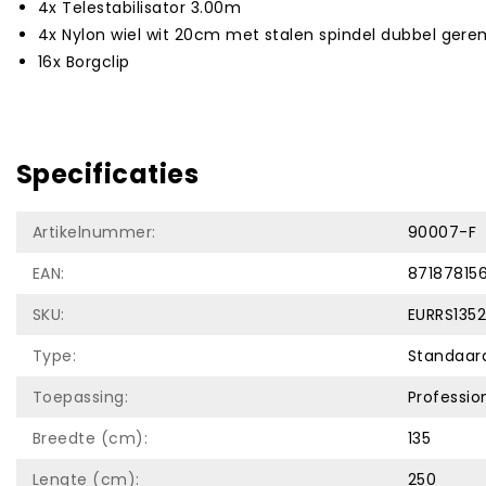
4x Telestabilisator 3.00m
4x Nylon wiel wit 20cm met stalen spindel dubbel ger
16x Borgclip
Specificaties
Artikelnummer:
90007-F
EAN:
87187815
SKU:
EURRS135
Type:
Standaar
Toepassing:
Professio
Breedte (cm):
135
Lengte (cm):
250