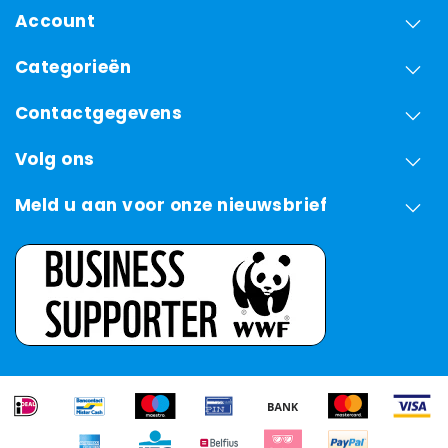
Account
Categorieën
Contactgegevens
Volg ons
Meld u aan voor onze nieuwsbrief