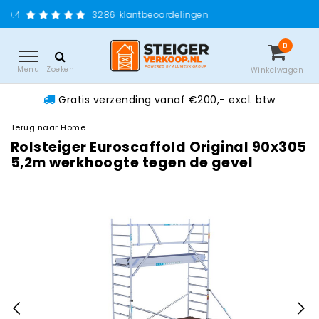
Gratis verzending va
86
klantbeoordelingen
0
Menu
Zoeken
Winkelwagen
Gratis verzending vanaf €200,- excl. btw
Terug naar Home
Rolsteiger Euroscaffold Original 90x305
5,2m werkhoogte tegen de gevel