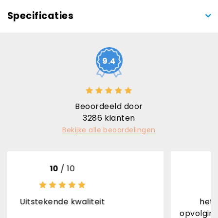
Specificaties
9.4
Beoordeeld door
3286
klanten
Bekijke alle beoordelingen
10
8
/ 10
kwaliteit
het product is top af
opvolging levering ontvan