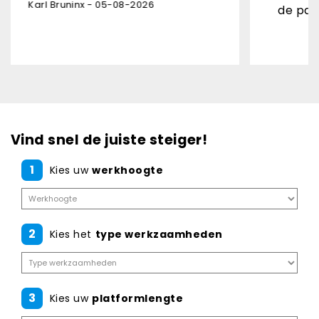
 05-08-2026
de pakjesdienst onverw
Danny Leon - 03
Vind snel de juiste steiger!
1
Kies uw
werkhoogte
2
Kies het
type werkzaamheden
3
Kies uw
platformlengte