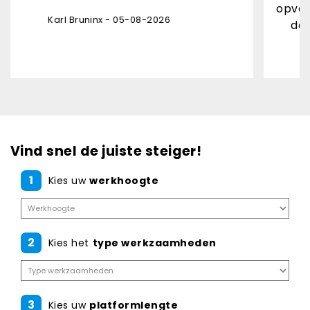
opvolging levering ont
nx - 05-08-2026
de pakjesdienst onv
Danny Leon -
Vind snel de juiste steiger!
1
Kies uw
werkhoogte
2
Kies het
type werkzaamheden
3
Kies uw
platformlengte