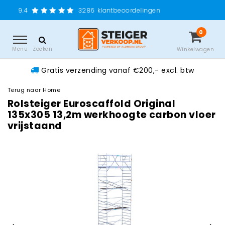
Gratis verzendi
3286
klantbeoordelingen
0
Menu
Zoeken
Winkelwagen
Gratis verzending vanaf €200,- excl. btw
Terug naar Home
Rolsteiger Euroscaffold Original
135x305 13,2m werkhoogte carbon vloer
vrijstaand