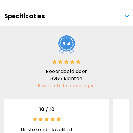
Specificaties
9.4
Beoordeeld door
3286
klanten
Bekijke alle beoordelingen
0
/ 10
8
/
de kwaliteit
het product is top