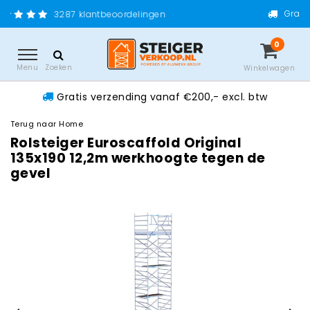
Gratis verzending vanaf €200
tbeoordelingen
0
Menu
Zoeken
Winkelwagen
Gratis verzending vanaf €200,- excl. btw
Terug naar Home
Rolsteiger Euroscaffold Original
135x190 12,2m werkhoogte tegen de
gevel