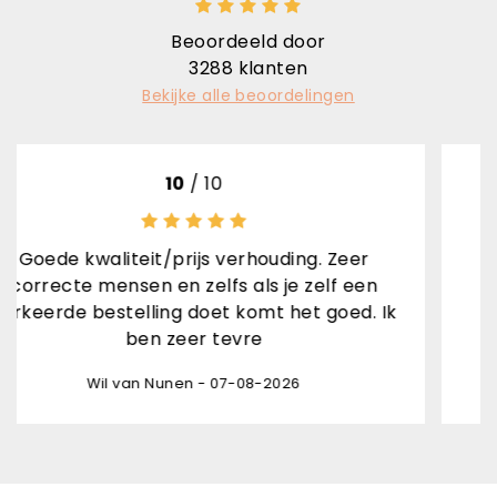
Beoordeeld door
3288
klanten
Bekijke alle beoordelingen
10
/ 10
t/prijs verhouding. Zeer
Sne
n en zelfs als je zelf een
Rene van den Bra
ling doet komt het goed. Ik
n zeer tevre
 Nunen - 07-08-2026