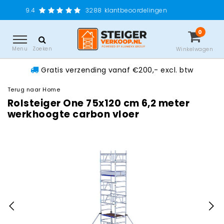
Gratis ver
3288
klantbeoordelingen
0
Menu
Zoeken
Winkelwagen
Gratis verzending vanaf €200,- excl. btw
Terug naar Home
Rolsteiger One 75x120 cm 6,2 meter
werkhoogte carbon vloer