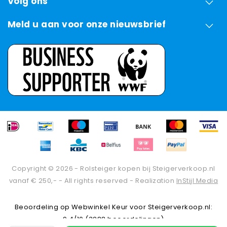
Volg ons
Meld u aan voor onze nieuwsbrief
Copyright © 2026 - Rolsteiger kopen bij Steigerverkoop.nl
vanaf € 250,- - All rights reserved - Realization
InStijl Media
Beoordeling op
Webwinkel Keur
voor Steigerverkoop.nl:
9.4/10 (3288 beoordelingen)