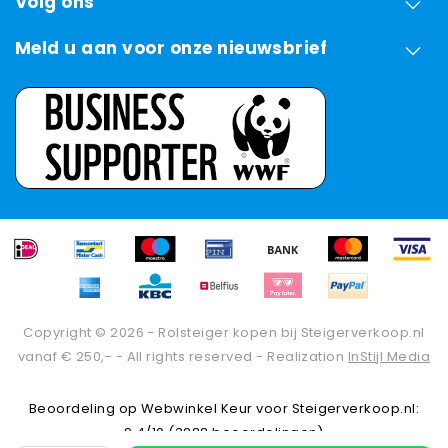
Volg ons
Meld u aan voor onze nieuwsbrief
Copyright © 2026 - Rolsteiger kopen bij Steigerverkoop.nl
vanaf € 250,- - All rights reserved - Realization
InStijl Media
Beoordeling op
Webwinkel Keur
voor Steigerverkoop.nl:
9.4/10 (3288 beoordelingen)