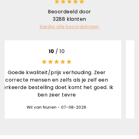
Beoordeeld door
3288
klanten
Bekijke alle beoordelingen
10
/ 10
eit/prijs verhouding. Zeer
Sn
en en zelfs als je zelf een
Rene van den Br
lling doet komt het goed. Ik
en zeer tevre
an Nunen - 07-08-2026