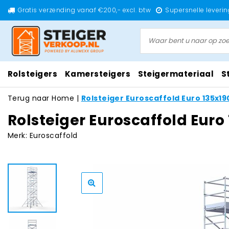
Gratis verzending vanaf €200,- excl. btw
Supersnelle leverin
Rolsteigers
Kamersteigers
Steigermateriaal
S
Terug naar Home
|
Rolsteiger Euroscaffold Euro 135x1
Rolsteiger Euroscaffold Eur
Merk:
Euroscaffold