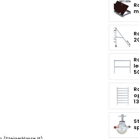
R
m
R
2
R
l
5
R
o
1
S
s
(Steigerklasse III)