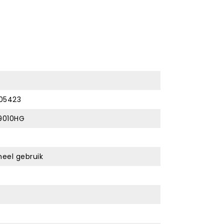
05423
19010HG
neel gebruik