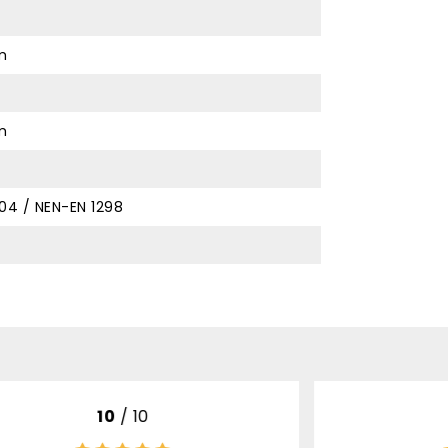
m
m
04 / NEN-EN 1298
10
/ 10