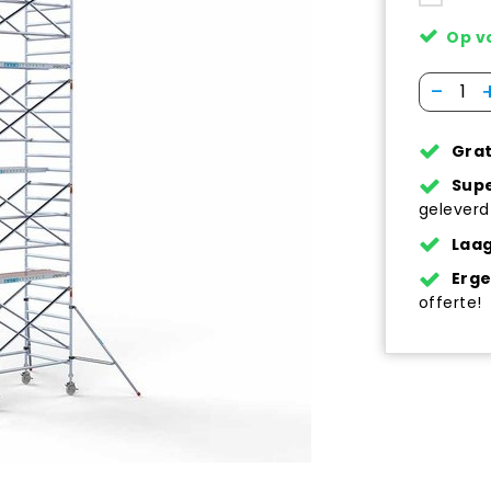
Op v
-
Grat
Supe
geleverd
Laag
Erg
offerte!