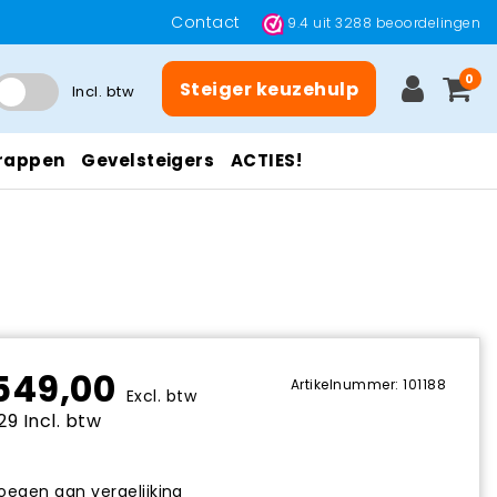
Contact
9.4
uit
3288
beoordelingen
0
Steiger keuzehulp
Incl. btw
rappen
Gevelsteigers
ACTIES!
549,00
Artikelnummer: 101188
Excl. btw
29 Incl. btw
egen aan vergelijking