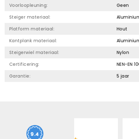
Voorloopleuning:
Geen
Steiger materiaal:
Aluminiu
Platform materiaal:
Hout
Kantplank materiaal:
Aluminiu
Steigerwiel materiaal:
Nylon
Certificering:
NEN-EN 10
Garantie:
5 jaar
10
/ 10
10
/ 10
9.4