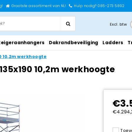
g!
Grootste assortiment van NL!
Hulp nodig? 085-273 5892
Excl. btw
teigeraanhangers
Dakrandbeveiliging
Ladders
T
90 10,2m werkhoogte
o 135x190 10,2m werkhoogte
€3.
€4.294,
Toevo