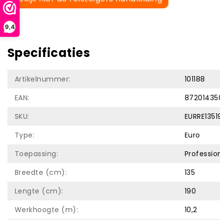
9,4
Specificaties
Artikelnummer:
101188
EAN:
87201435
SKU:
EURRE135
Type:
Euro
Toepassing:
Professio
Breedte (cm):
135
Lengte (cm):
190
Werkhoogte (m):
10,2