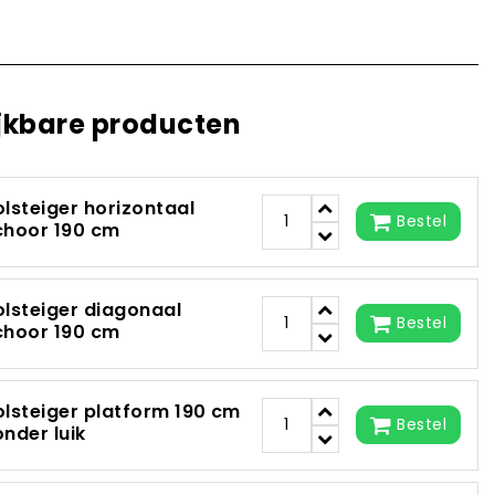
jkbare producten
olsteiger horizontaal
Bestel
choor 190 cm
olsteiger diagonaal
Bestel
choor 190 cm
olsteiger platform 190 cm
Bestel
onder luik