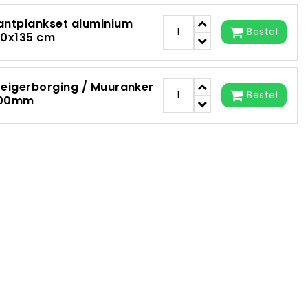
antplankset aluminium
Bestel
90x135 cm
teigerborging / Muuranker
Bestel
00mm