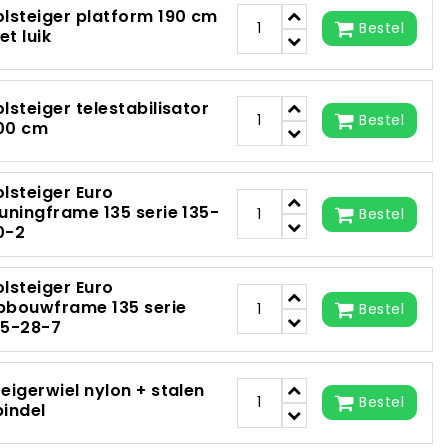
olsteiger platform 190 cm
Bestel
et luik
olsteiger telestabilisator
Bestel
00 cm
olsteiger Euro
euningframe 135 serie 135-
Bestel
0-2
olsteiger Euro
pbouwframe 135 serie
Bestel
35-28-7
teigerwiel nylon + stalen
Bestel
pindel