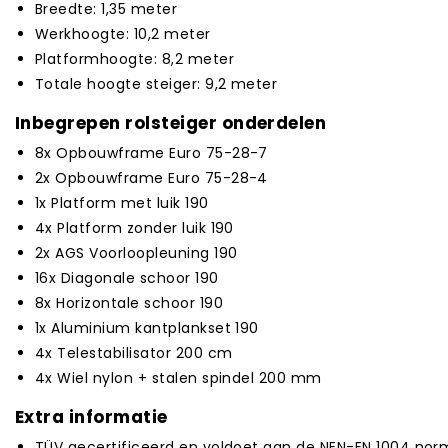
Breedte: 1,35 meter
Werkhoogte: 10,2 meter
Platformhoogte: 8,2 meter
Totale hoogte steiger: 9,2 meter
Inbegrepen rolsteiger onderdelen
8x Opbouwframe Euro 75-28-7
2x Opbouwframe Euro 75-28-4
1x Platform met luik 190
4x Platform zonder luik 190
2x AGS Voorloopleuning 190
16x Diagonale schoor 190
8x Horizontale schoor 190
1x Aluminium kantplankset 190
4x Telestabilisator 200 cm
4x Wiel nylon + stalen spindel 200 mm
Extra informatie
TÜV gecertificeerd en voldoet aan de NEN-EN 1004 norm 