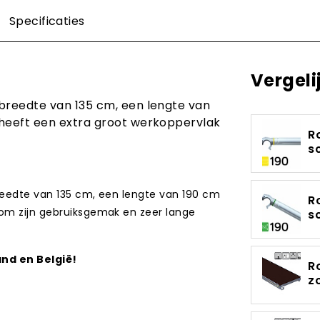
Specificaties
Vergeli
breedte van 135 cm, een lengte van
 heeft een extra groot werkoppervlak
R
s
eedte van 135 cm, een lengte van 190 cm
R
 om zijn gebruiksgemak en zeer lange
s
and en België!
R
z