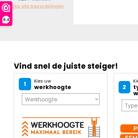
Bekijke alle beoordelingen
9,4
Vind snel de juiste steiger!
Kies uw
Ki
1
werkhoogte
2
t
w