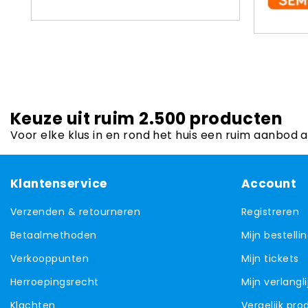
Keuze uit ruim 2.500 producten
Voor elke klus in en rond het huis een ruim aanbod 
Klantenservice
Account
Verzenden & retourneren
Registreren
Betaalmethoden
Mijn bestelli
Verkooppunten
Mijn tickets
Herroepingsrecht
Mijn verlangli
Klachten
Vergelijk pr