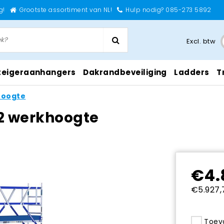
g!
Grootste assortiment van NL!
Hulp nodig? 085-273 5892
Excl. btw
teigeraanhangers
Dakrandbeveiliging
Ladders
T
khoogte
,2 werkhoogte
€4.
€5.927,7
Toevo