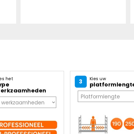
onverwacht aan de de
Danny Leon - 03-08-202
es het
Kies uw
3
ype
platformlengt
erkzaamheden