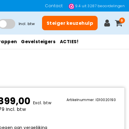
Contact
9.4
uit
3287
beoordelingen
0
Steiger keuzehulp
Incl. btw
rappen
Gevelsteigers
ACTIES!
899,00
Artikelnummer: ID10020193
Excl. btw
9 Incl. btw
egen aan vergelijking