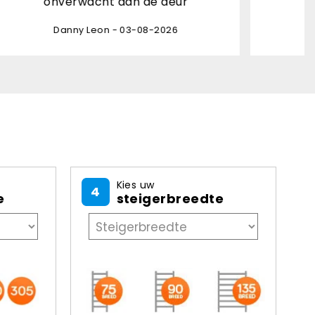
ur
kortom een 10!
6
Hilda Kuijper - 03-08-2026
Kies uw
4
e
steigerbreedte