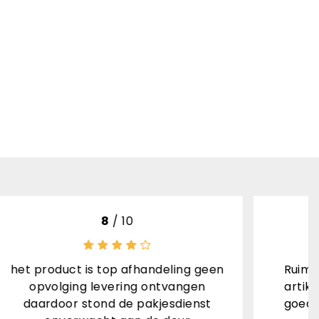
10
/ 10
ing geen
Ruime keuze, goede beschrijving
angen
artikelen, snelle verzending met
dienst
goede informatie, goed verpakt,