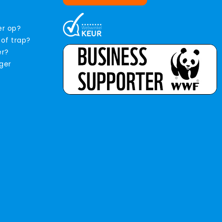
er op?
 of trap?
er?
iger