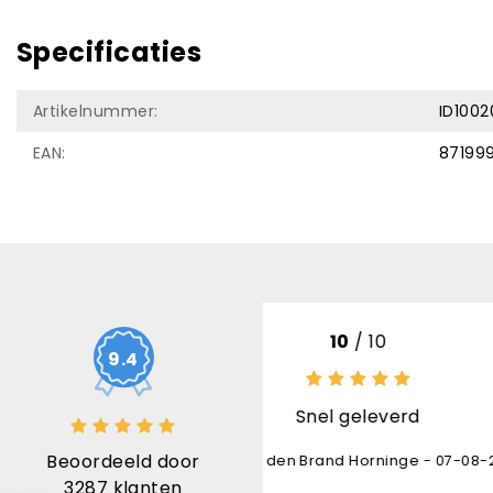
Specificaties
Artikelnummer:
ID1002
EAN:
87199
10
/ 10
10
/
9.4
Snel geleverd
Uitstekende
Beoordeeld door
en Brand Horninge - 07-08-2026
Karl Bruninx 
3287
klanten