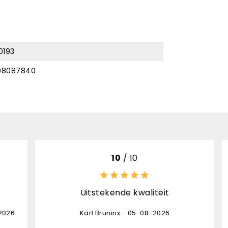
0193
98087840
 10
8
/ 10
 kwaliteit
het product is top afhandel
opvolging levering ontv
- 05-08-2026
daardoor stond de pakjes