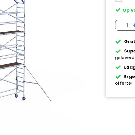
Op v
-
Grat
Supe
geleverd
Laag
Erg
offerte!