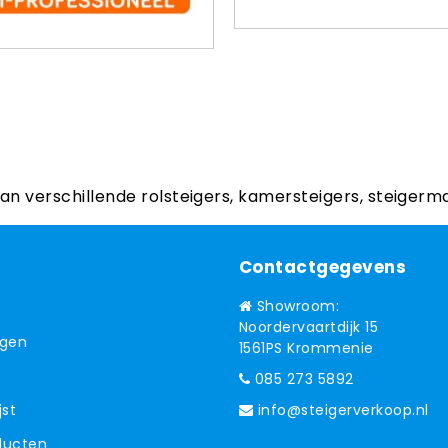
aan verschillende rolsteigers, kamersteigers, steigerm
Contactgegevens
Showroom:
Noordervaartdijk 15
ngen
1561PS Krommenie
085 273 5892
jst
info@steigerverkoop.nl
oducten