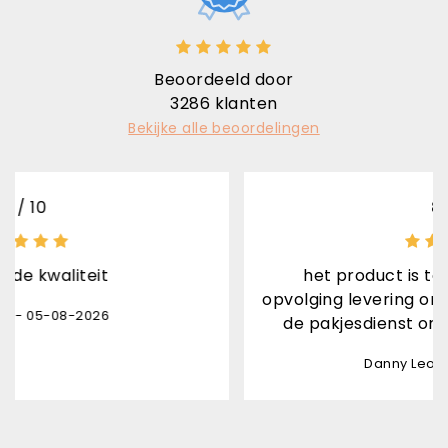
Beoordeeld door
3286
klanten
Bekijke alle beoordelingen
8
/ 10
t
het product is top afhandelin
opvolging levering ontvangen daa
6
de pakjesdienst onverwacht aan
Danny Leon - 03-08-2026