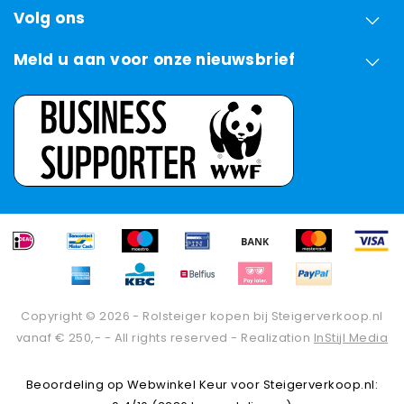
Volg ons
Meld u aan voor onze nieuwsbrief
Copyright © 2026 - Rolsteiger kopen bij Steigerverkoop.nl
vanaf € 250,- - All rights reserved - Realization
InStijl Media
Beoordeling op
Webwinkel Keur
voor Steigerverkoop.nl: