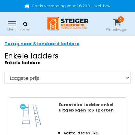
Gratis verzending vanaf €200,- excl. btw
0
Menu
Zoeken
Winkelwagen
Terug naar Standaard ladders
Enkele ladders
Enkele ladders
Eurostairs Ladder enkel
uitgebogen 1x6 sporten
Aantal treden: 1x6