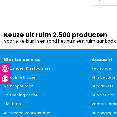
Keuze uit ruim 2.500 producten
Voor elke klus in en rond het huis een ruim aanbod 
Klantenservice
Account
Verzenden & retourneren
Registreren
Betaalmethoden
Mijn bestelli
9,4
Verkooppunten
Mijn tickets
Herroepingsrecht
Mijn verlangli
Klachten
Vergelijk pr
Algemene voorwaarden
Herroeping 