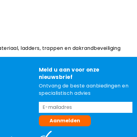
ateriaal, ladders, trappen en dakrandbeveiliging
Meld u aan voor onze
nieuwsbrief
Ontvang de beste aanbiedingen en
specialistisch advies
Aanmelden