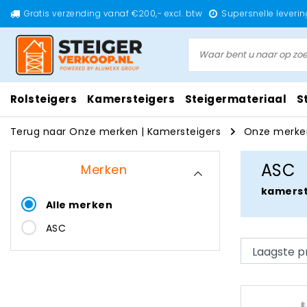
Gratis verzending vanaf €200,- excl. btw
Supersnelle leverin
Rolsteigers
Kamersteigers
Steigermateriaal
S
Terug naar Onze merken
|
Kamersteigers
Onze merke
ASC
Merken
kamerst
Alle merken
ASC