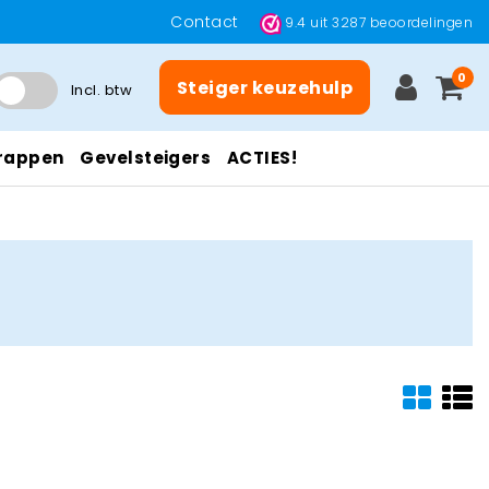
Contact
9.4
uit
3287
beoordelingen
0
Steiger keuzehulp
Incl. btw
rappen
Gevelsteigers
ACTIES!