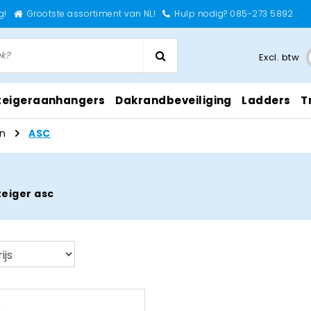
g!
Grootste assortiment van NL!
Hulp nodig? 085-273 5892
Excl. btw
teigeraanhangers
Dakrandbeveiliging
Ladders
T
n
ASC
eiger asc