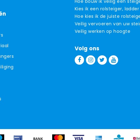
Hoe bouw ik veilig een steig
Kies ik een rolsteiger, ladder
ën
Hoe kies ik de juiste rolsteig
Veilig vervoeren van uw ste
Veilig werken op hoogte
rs
iaal
Volg ons
angers
liging
s