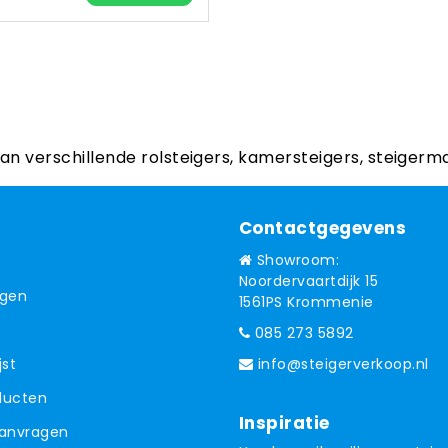
aan verschillende rolsteigers, kamersteigers, steigerm
Contactgegevens
Showroom:
Noordervaartdijk 15
ngen
1561PS Krommenie
085 273 5892
jst
info@steigerverkoop.nl
oducten
Inspiratie
aanvragen