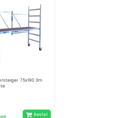
rsteiger 75x190 3m
te
Bestel
aad