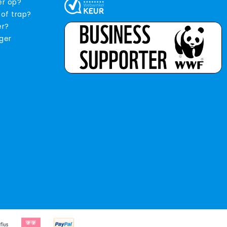
er op?
 of trap?
er?
iger