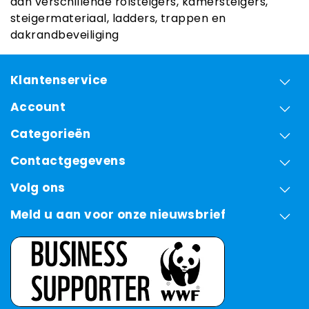
aan verschillende rolsteigers, kamersteigers,
steigermateriaal, ladders, trappen en
dakrandbeveiliging
Klantenservice
Account
Categorieën
Contactgegevens
Volg ons
Meld u aan voor onze nieuwsbrief