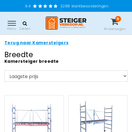
9.4
3288
klantbeoordelingen
0
Menu
Zoeken
Winkelwagen
Terug naar Kamersteigers
Breedte
Kamersteiger breedte