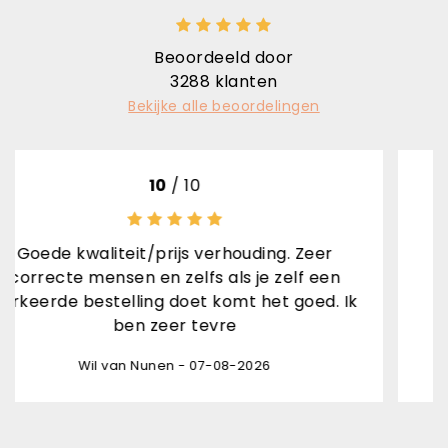
Beoordeeld door
3288
klanten
Bekijke alle beoordelingen
10
/ 10
t/prijs verhouding. Zeer
Sne
n en zelfs als je zelf een
Rene van den Bra
ling doet komt het goed. Ik
n zeer tevre
 Nunen - 07-08-2026