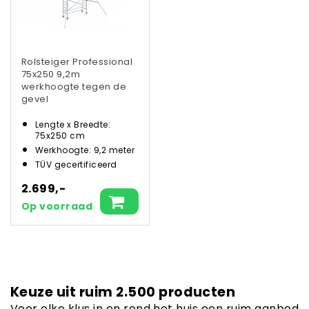
Rolsteiger Professional
75x250 9,2m
werkhoogte tegen de
gevel
Lengte x Breedte:
75x250 cm
Werkhoogte: 9,2 meter
TÜV gecertificeerd
2.699,-
Op voorraad
Keuze uit ruim 2.500 producten
Voor elke klus in en rond het huis een ruim aanbod