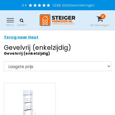
9.4
3288
klantbeoordelingen
0
Menu
Zoeken
Winkelwagen
Terug naar Hout
Gevelvrij (enkelzijdig)
Gevelvrij (enkelzijdig)