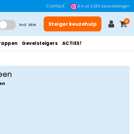
Contact
9.4
uit
3285
beoordelingen
0
Steiger keuzehulp
Incl. btw
rappen
Gevelsteigers
ACTIES!
een
en