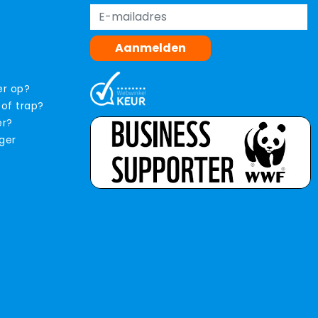
Aanmelden
er op?
 of trap?
er?
iger