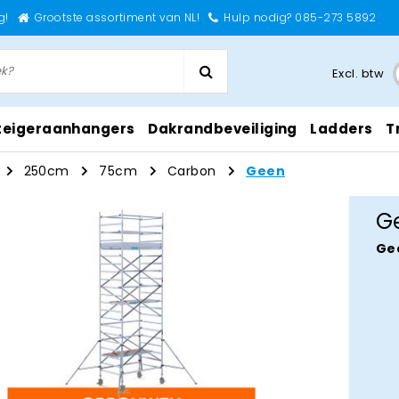
g!
Grootste assortiment van NL!
Hulp nodig? 085-273 5892
Excl. btw
teigeraanhangers
Dakrandbeveiliging
Ladders
T
250cm
75cm
Carbon
Geen
G
Ge