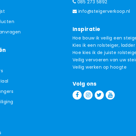
085 273 5892
jst
info@steigerverkoop.nl
oducten
Inspiratie
aanvragen
Hoe bouw ik veilig een steig
Kies ik een rolsteiger, ladder
ën
Hoe kies ik de juiste rolsteig
Veilig vervoeren van uw ste
Veilig werken op hoogte
rs
iaal
Volg ons
angers
liging
s