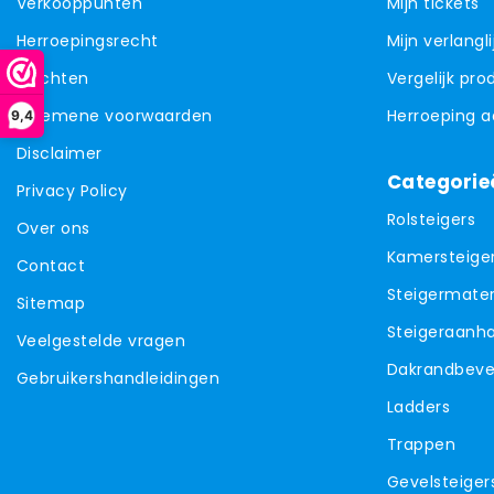
Verkooppunten
Mijn tickets
Herroepingsrecht
Mijn verlangli
Klachten
Vergelijk pr
Algemene voorwaarden
Herroeping 
9,4
Disclaimer
Categorie
Privacy Policy
Rolsteigers
Over ons
Kamersteige
Contact
Steigermater
Sitemap
Steigeraanh
Veelgestelde vragen
Dakrandbevei
Gebruikershandleidingen
Ladders
Trappen
Gevelsteiger