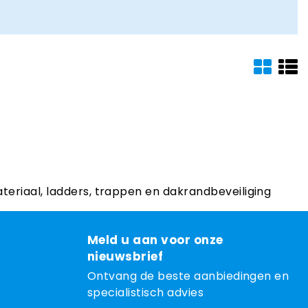
ateriaal, ladders, trappen en dakrandbeveiliging
Meld u aan voor onze
nieuwsbrief
Ontvang de beste aanbiedingen en
specialistisch advies