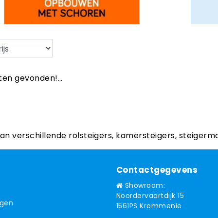
en gevonden!...
aan verschillende rolsteigers, kamersteigers, steigerm
Contactgegevens
Showroom:
Noordervaartdijk 15
ngen
1561PS Krommenie