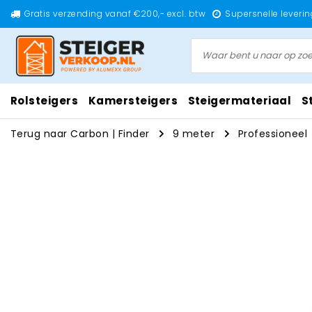
Gratis verzending vanaf €200,- excl. btw
Supersnelle leverin
Rolsteigers
Kamersteigers
Steigermateriaal
S
Terug naar Carbon
|
Finder
9 meter
Professioneel