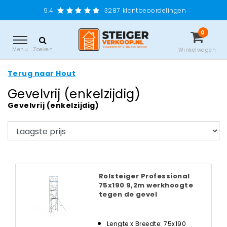
9.4
3287
klantbeoordelingen
0
Menu
Zoeken
Winkelwagen
Terug naar Hout
Gevelvrij (enkelzijdig)
Gevelvrij (enkelzijdig)
Rolsteiger Professional
75x190 9,2m werkhoogte
tegen de gevel
Lengte x Breedte: 75x190