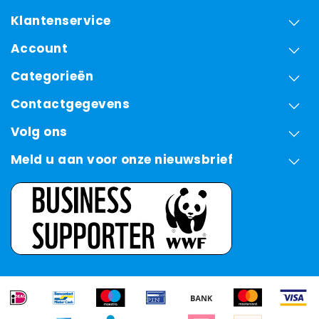
Klantenservice
Account
Categorieën
Contactgegevens
Volg ons
Meld u aan voor onze nieuwsbrief