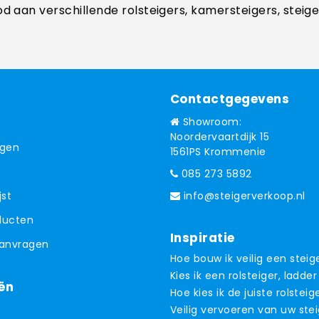
od aan verschillende rolsteigers, kamersteigers, steig
Contactgegevens
Showroom:
Noordervaartdijk 15
ngen
1561PS Krommenie
085 273 5892
jst
info@steigerverkoop.nl
oducten
Inspiratie
aanvragen
Hoe bouw ik veilig een steig
Kies ik een rolsteiger, ladder
ën
Hoe kies ik de juiste rolsteig
Veilig vervoeren van uw ste