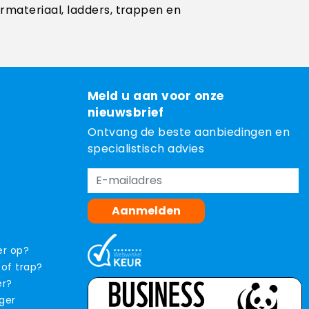
ermateriaal, ladders, trappen en
Meld u aan voor onze
nieuwsbrief
Ontvang de beste aanbiedingen en
specialistisch advies
Aanmelden
er op?
 of trap?
er?
iger