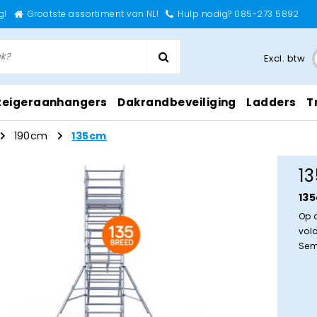
g!
Grootste assortiment van NL!
Hulp nodig? 085-273 5892
Excl. btw
teigeraanhangers
Dakrandbeveiliging
Ladders
T
190cm
135cm
1
13
Op 
vol
Sem