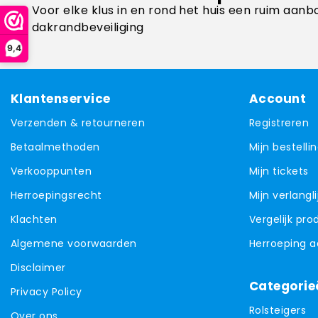
Voor elke klus in en rond het huis een ruim aanb
dakrandbeveiliging
9,4
Klantenservice
Account
Verzenden & retourneren
Registreren
Betaalmethoden
Mijn bestelli
Verkooppunten
Mijn tickets
Herroepingsrecht
Mijn verlangli
Klachten
Vergelijk pr
Algemene voorwaarden
Herroeping 
Disclaimer
Categorie
Privacy Policy
Rolsteigers
Over ons