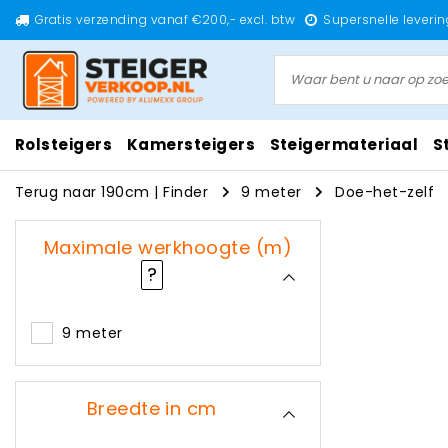
Gratis verzending vanaf €200,- excl. btw
Supersnelle leverin
Rolsteigers
Kamersteigers
Steigermateriaal
S
Terug naar 190cm
|
Finder
9 meter
Doe-het-zelf
Maximale werkhoogte (m)
?
9 meter
Breedte in cm