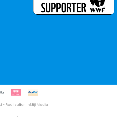
d - Realization
InStijl Media