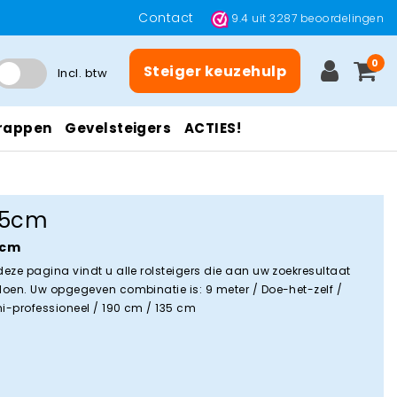
Contact
9.4
uit
3287
beoordelingen
0
Steiger keuzehulp
Incl. btw
rappen
Gevelsteigers
ACTIES!
35cm
5cm
deze pagina vindt u alle rolsteigers die aan uw zoekresultaat
doen. Uw opgegeven combinatie is: 9 meter / Doe-het-zelf /
i-professioneel / 190 cm / 135 cm