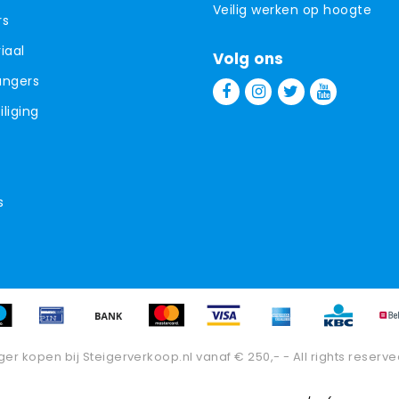
Veilig werken op hoogte
rs
iaal
Volg ons
angers
liging
s
ger kopen bij Steigerverkoop.nl vanaf € 250,- - All rights reserve