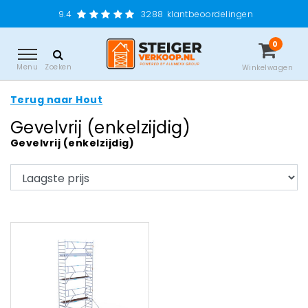
9.4
3288
klantbeoordelingen
0
Menu
Zoeken
Winkelwagen
Terug naar Hout
Gevelvrij (enkelzijdig)
Gevelvrij (enkelzijdig)