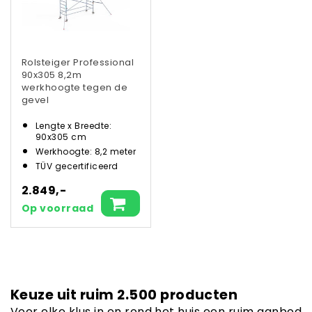
Rolsteiger Professional
90x305 8,2m
werkhoogte tegen de
gevel
Lengte x Breedte:
90x305 cm
Werkhoogte: 8,2 meter
TÜV gecertificeerd
2.849,-
Op voorraad
Keuze uit ruim 2.500 producten
Voor elke klus in en rond het huis een ruim aanbod