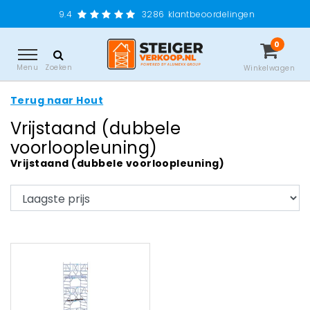
9.4
3286
klantbeoordelingen
0
Menu
Zoeken
Winkelwagen
Terug naar Hout
Vrijstaand (dubbele
voorloopleuning)
Vrijstaand (dubbele voorloopleuning)