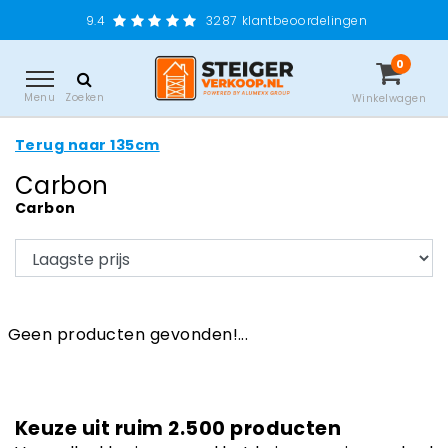
9.4
3287
klantbeoordelingen
0
Menu
Zoeken
Winkelwagen
Terug naar 135cm
Carbon
Carbon
Geen producten gevonden!...
Keuze uit ruim 2.500 producten