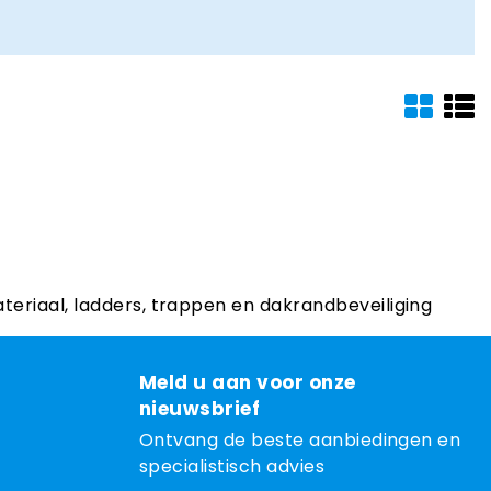
ateriaal, ladders, trappen en dakrandbeveiliging
Meld u aan voor onze
nieuwsbrief
Ontvang de beste aanbiedingen en
specialistisch advies