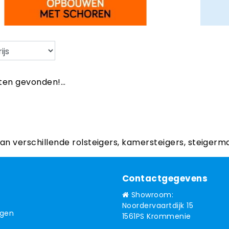
en gevonden!...
aan verschillende rolsteigers, kamersteigers, steigerm
Contactgegevens
Showroom:
Noordervaartdijk 15
ngen
1561PS Krommenie