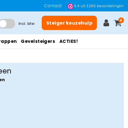
Contact
9.4
uit
3286
beoordelingen
0
Steiger keuzehulp
Incl. btw
rappen
Gevelsteigers
ACTIES!
een
en