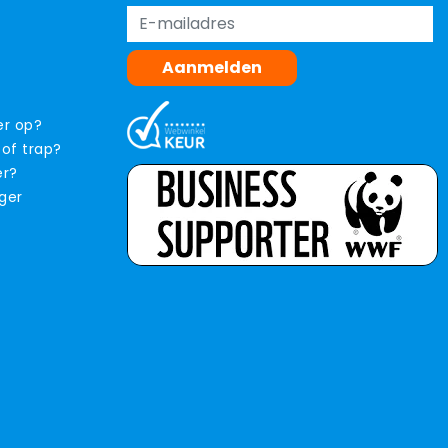
Aanmelden
er op?
 of trap?
er?
iger