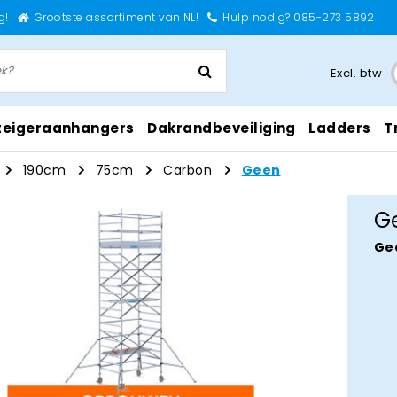
g!
Grootste assortiment van NL!
Hulp nodig? 085-273 5892
Excl. btw
teigeraanhangers
Dakrandbeveiliging
Ladders
T
190cm
75cm
Carbon
Geen
G
Ge