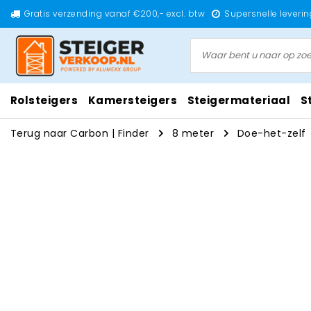
Gratis verzending vanaf €200,- excl. btw
Supersnelle leverin
Rolsteigers
Kamersteigers
Steigermateriaal
S
Terug naar Carbon
|
Finder
8 meter
Doe-het-zelf