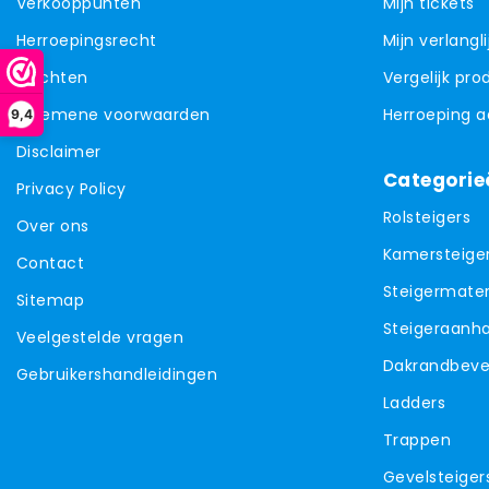
Verkooppunten
Mijn tickets
Herroepingsrecht
Mijn verlangli
Klachten
Vergelijk pr
Algemene voorwaarden
Herroeping 
9,4
Disclaimer
Categorie
Privacy Policy
Rolsteigers
Over ons
Kamersteige
Contact
Steigermater
Sitemap
Steigeraanh
Veelgestelde vragen
Dakrandbevei
Gebruikershandleidingen
Ladders
Trappen
Gevelsteiger