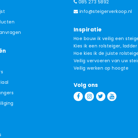
085 273 5892
jst
info@steigerverkoop.nl
oducten
Inspiratie
aanvragen
Hoe bouw ik veilig een steig
Kies ik een rolsteiger, ladder
ën
Hoe kies ik de juiste rolsteig
Veilig vervoeren van uw ste
Veilig werken op hoogte
rs
iaal
Volg ons
angers
liging
s