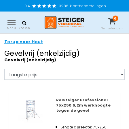
9.4
3286
klantbeoordelingen
0
Menu
Zoeken
Winkelwagen
Terug naar Hout
Gevelvrij (enkelzijdig)
Gevelvrij (enkelzijdig)
Rolsteiger Professional
75x250 6,2m werkhoogte
tegen de gevel
Lengte x Breedte: 75x250