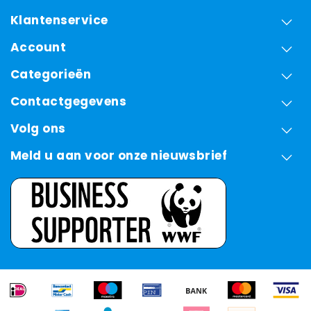
Klantenservice
Account
Categorieën
Contactgegevens
Volg ons
Meld u aan voor onze nieuwsbrief