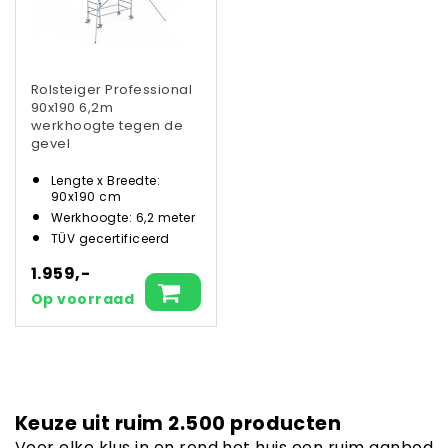
Rolsteiger Professional
90x190 6,2m
werkhoogte tegen de
gevel
Lengte x Breedte:
90x190 cm
Werkhoogte: 6,2 meter
TÜV gecertificeerd
1.959,-
Op voorraad
Keuze uit ruim 2.500 producten
Voor elke klus in en rond het huis een ruim aanbod