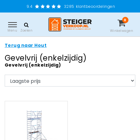
9.4
3285
klantbeoordelingen
0
Menu
Zoeken
Winkelwagen
Terug naar Hout
Gevelvrij (enkelzijdig)
Gevelvrij (enkelzijdig)